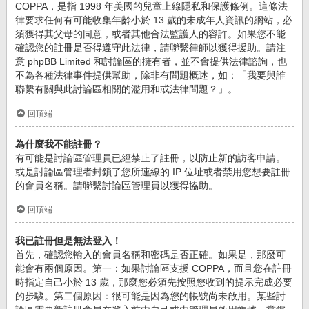
COPPA，是指 1998 年美國的兒童上線隱私和保護條例。這條法
律要求任何有可能收集年齡小於 13 歲的未成年人資訊的網站，必
須獲得其父母的同意，或者其他合法監護人的容許。如果您不能
確認您的註冊是否得遵守此法律，請聯繫律師以獲得援助。請注
意 phpBB Limited 和討論區的擁有者，並不會提供法律諮詢，也
不為各種法律事件提供幫助，除非有問題概述，如：「我要與誰
聯繫有關與此討論區相關的濫用和或法律問題？」。
回頂端
為什麼我不能註冊？
有可能是討論區管理員已經禁止了註冊，以防止新的訪客申請。
或是討論區管理者封鎖了您所連線的 IP 位址或者禁用您想要註冊
的會員名稱。請聯繫討論區管理員以獲得協助。
回頂端
我已註冊但是無法登入！
首先，確認您輸入的會員名稱和密碼是否正確。如果是，那麼可
能會有兩個原因。第一：如果討論區支援 COPPA，而且您在註冊
時指定自己小於 13 歲，那麼您必須先按照您收到的提示完成必要
的步驟。第二個原因：很可能是因為您的帳號尚未啟用。某些討