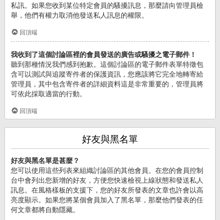
私訊。如果您收到某位特定會員的騷擾訊息，那麼請向管理員檢
舉，他們有權力取消他發送私人訊息的權限。
回頂端
我收到了這個討論區裡的會員發送的廣告或騷擾之電子郵件！
聽到那種情況我們感到抱歉。這個討論區的電子郵件表單特徵包
含可以測試與追蹤寄件者的保護資訊，您應該將它完全地轉寄給
管理員，其中包含寄件者的詳細資料這是非常重要的，管理員將
可依此採取適當的行動。
回頂端
好友與黑名單
好友與黑名單是甚麼？
您可以使用這些列表來組織討論區的其他會員。在您的會員控制
台中會列出您新增的好友，方便您快速檢視上線狀態和發送私人
訊息。在風格樣板的支援下，您的好友所發表的文章也許會以高
亮度顯示。如果您將某個會員加入了黑名單，那麼他們發表的任
何文章都將自動隱藏。