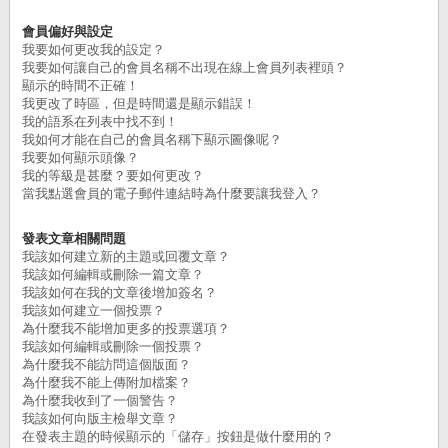
會員偏好與設定
我要如何更改我的設定？
我要如何讓自己的會員名稱不出現在線上會員列表裡頭？
顯示的時間不正確！
我更改了時區，但是時間還是顯示錯誤！
我的語系在列表中找不到！
我如何才能在自己的會員名稱下顯示圖像呢？
我要如何顯示頭像？
我的等級是甚麼？要如何更改？
當我點選會員的電子郵件連結時為什麼要讓我登入？
發表文章相關問題
我該如何建立新的主題或回覆文章？
我該如何編輯或刪除一篇文章？
我該如何在我的文章後增加簽名？
我該如何建立一個投票？
為什麼我不能增加更多的投票選項？
我該如何編輯或刪除一個投票？
為什麼我不能訪問這個版面？
為什麼我不能上傳附加檔案？
為什麼我收到了一個警告？
我該如何向版主檢舉文章？
在發表主題的時候顯示的「儲存」按鈕是做什麼用的？