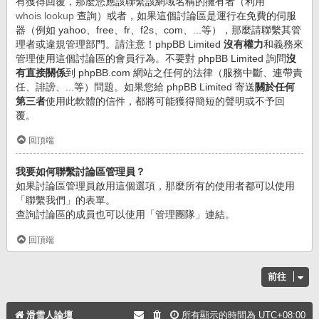
有獲得回覆，那麼您應該聯繫該網域名稱的擁有者（利用
whois lookup
查詢）或者，如果這個討論區是運行在免費的伺服
器（例如 yahoo、free、fr、f2s、com、...等），那麼請聯繫其管
理者或違規管理部門。請注意！phpBB Limited
沒有權力
和義務來
管理使用這個討論區的會員行為。不要對 phpBB Limited 詢問
沒
有直接關係
到 phpBB.com 網站之任何的法律（服務中斷、連帶責
任、誹謗、...等）問題。如果您給 phpBB Limited 寄送
關於任何
第三者
使用此軟體的信件，都將可能獲得簡短的聲明或不予回
覆。
回頂端
我要如何聯繫討論區管理員？
如果討論區管理員啟用這個選項，那麼所有的使用者都可以使用
「聯繫我們」的表單。
查詢討論區的成員也可以使用「管理團隊」連結。
回頂端
前往
滑雪人論壇
所有顯示的時間為
UTC+08:00