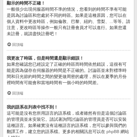
顯示的時間不正確！
一般很少出現伺服器時間不準的情況，您看到的時間不準有可能
是因為討論區和您處於不同的時區。如果是這種原因，您可以在
個人資料中更改時區，例如倫敦、巴黎、紐約、雪梨、...等等。請
注意，更改時區等操作一般只有註冊會員才可以進行。如果您還
未註冊，就請盡快註冊吧！
回頂端
我更改了時區，但是時間還是顯示錯誤！
如果您確認您已經設定了正確的時區而時間依然錯誤，這很有可
能是因為儲存在伺服器的時間是不正確的。討論區並未對標準時
間和日光節約時間之間的變更做周密的處理，所以在夏季的月份
裡時間有可能會和當地時間有一個小時的時間差。
回頂端
我的語系在列表中找不到！
這可能是沒有您所用語言的語系檔，或者雖然有但是這個討論區
的管理員並未安裝它。請試著詢問討論區的管理員是否可以安裝
這種語言。如果確實沒有這種語言的語系檔，您可以參與我們的
翻譯工作，建立您的語系檔。更多的相關訊息可以在
phpBB
網站