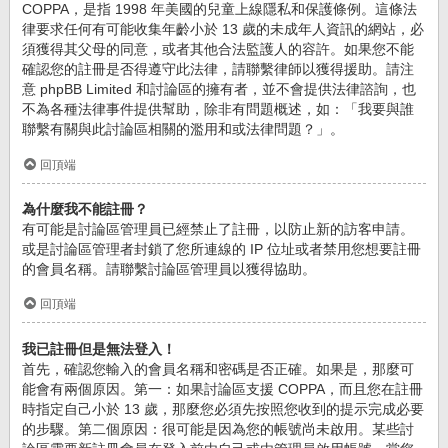
COPPA，是指 1998 年美國的兒童上線隱私和保護條例。這條法
律要求任何有可能收集年齡小於 13 歲的未成年人資訊的網站，必
須獲得其父母的同意，或者其他合法監護人的容許。如果您不能
確認您的註冊是否得遵守此法律，請聯繫律師以獲得援助。請注
意 phpBB Limited 和討論區的擁有者，並不會提供法律諮詢，也
不為各種法律事件提供幫助，除非有問題概述，如：「我要與誰
聯繫有關與此討論區相關的濫用和或法律問題？」。
回頂端
為什麼我不能註冊？
有可能是討論區管理員已經禁止了註冊，以防止新的訪客申請。
或是討論區管理者封鎖了您所連線的 IP 位址或者禁用您想要註冊
的會員名稱。請聯繫討論區管理員以獲得協助。
回頂端
我已註冊但是無法登入！
首先，確認您輸入的會員名稱和密碼是否正確。如果是，那麼可
能會有兩個原因。第一：如果討論區支援 COPPA，而且您在註冊
時指定自己小於 13 歲，那麼您必須先按照您收到的提示完成必要
的步驟。第二個原因：很可能是因為您的帳號尚未啟用。某些討