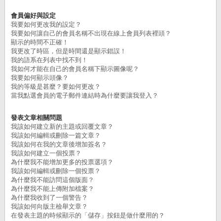
會員偏好與設定
我要如何更改我的設定？
我要如何讓自己的會員名稱不出現在線上會員列表裡頭？
顯示的時間不正確！
我更改了時區，但是時間還是顯示錯誤！
我的語系在列表中找不到！
我如何才能在自己的會員名稱下顯示圖像呢？
我要如何顯示頭像？
我的等級是甚麼？要如何更改？
當我點選會員的電子郵件連結時為什麼要讓我登入？
發表文章相關問題
我該如何建立新的主題或回覆文章？
我該如何編輯或刪除一篇文章？
我該如何在我的文章後增加簽名？
我該如何建立一個投票？
為什麼我不能增加更多的投票選項？
我該如何編輯或刪除一個投票？
為什麼我不能訪問這個版面？
為什麼我不能上傳附加檔案？
為什麼我收到了一個警告？
我該如何向版主檢舉文章？
在發表主題的時候顯示的「儲存」按鈕是做什麼用的？