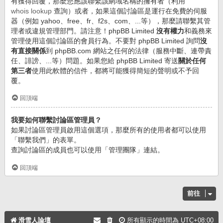
有獲得回覆，那麼您應該聯繫該網域名稱的擁有者（利用
whois lookup
查詢）或者，如果這個討論區是運行在免費的伺服
器（例如 yahoo、free、fr、f2s、com、...等），那麼請聯繫其管
理者或違規管理部門。請注意！phpBB Limited
沒有權力
和義務來
管理使用這個討論區的會員行為。不要對 phpBB Limited 詢問
沒
有直接關係
到 phpBB.com 網站之任何的法律（服務中斷、連帶責
任、誹謗、...等）問題。如果您給 phpBB Limited 寄送
關於任何
第三者
使用此軟體的信件，都將可能獲得簡短的聲明或不予回
覆。
回頂端
我要如何聯繫討論區管理員？
如果討論區管理員啟用這個選項，那麼所有的使用者都可以使用
「聯繫我們」的表單。
查詢討論區的成員也可以使用「管理團隊」連結。
回頂端
前往
滑雪人論壇
所有顯示的時間為
UTC+08:00