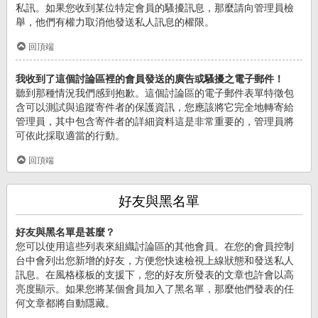
私訊。如果您收到某位特定會員的騷擾訊息，那麼請向管理員檢
舉，他們有權力取消他發送私人訊息的權限。
回頂端
我收到了這個討論區裡的會員發送的廣告或騷擾之電子郵件！
聽到那種情況我們感到抱歉。這個討論區的電子郵件表單特徵包
含可以測試與追蹤寄件者的保護資訊，您應該將它完全地轉寄給
管理員，其中包含寄件者的詳細資料這是非常重要的，管理員將
可依此採取適當的行動。
回頂端
好友與黑名單
好友與黑名單是甚麼？
您可以使用這些列表來組織討論區的其他會員。在您的會員控制
台中會列出您新增的好友，方便您快速檢視上線狀態和發送私人
訊息。在風格樣板的支援下，您的好友所發表的文章也許會以高
亮度顯示。如果您將某個會員加入了黑名單，那麼他們發表的任
何文章都將自動隱藏。