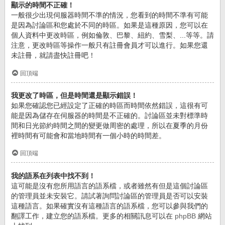
顯示的時間不正確！
一般很少出現伺服器時間不準的情況，您看到的時間不準有可能
是因為討論區和您處於不同的時區。如果是這種原因，您可以在
個人資料中更改時區，例如倫敦、巴黎、紐約、雪梨、...等等。請
注意，更改時區等操作一般只有註冊會員才可以進行。如果您還
未註冊，就請盡快註冊吧！
回頂端
我更改了時區，但是時間還是顯示錯誤！
如果您確認您已經設定了正確的時區而時間依然錯誤，這很有可
能是因為儲存在伺服器的時間是不正確的。討論區並未對標準時
間和日光節約時間之間的變更做周密的處理，所以在夏季的月份
裡時間有可能會和當地時間有一個小時的時間差。
回頂端
我的語系在列表中找不到！
這可能是沒有您所用語言的語系檔，或者雖然有但是這個討論區
的管理員並未安裝它。請試著詢問討論區的管理員是否可以安裝
這種語言。如果確實沒有這種語言的語系檔，您可以參與我們的
翻譯工作，建立您的語系檔。更多的相關訊息可以在
phpBB
網站