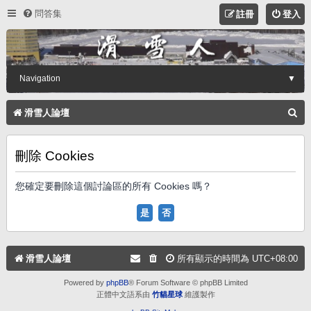
問答集
註冊
登入
Navigation
▼
搜
滑雪人論壇
尋
刪除 Cookies
您確定要刪除這個討論區的所有 Cookies 嗎？
滑雪人論壇
所有顯示的時間為
UTC+08:00
Powered by
phpBB
® Forum Software © phpBB Limited
正體中文語系由
竹貓星球
維護製作