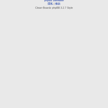
phpBB SiteMaker
隱私
|
條款
Clean-Boardz phpBB 3.2.7 Style