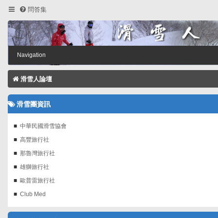
問答集
Navigation
滑雪人論壇
滑雪團資訊
中華民國滑雪協會
高豐旅行社
那魯灣旅行社
雄獅旅行社
歐普雷旅行社
Club Med