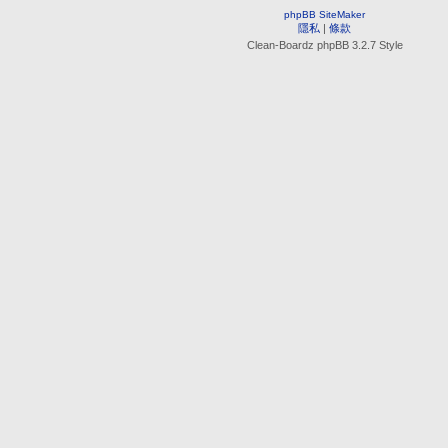
phpBB SiteMaker
隱私
|
條款
Clean-Boardz phpBB 3.2.7 Style