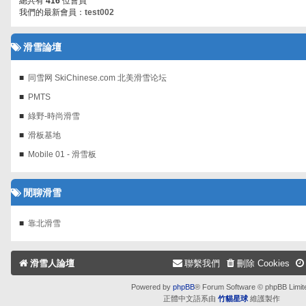
總共有
416
位會員
我們的最新會員：
test002
滑雪論壇
同雪网 SkiChinese.com 北美滑雪论坛
PMTS
綠野-時尚滑雪
滑板基地
Mobile 01 - 滑雪板
閒聊滑雪
靠北滑雪
滑雪人論壇
聯繫我們
刪除 Cookies
Powered by
phpBB
® Forum Software © phpBB Limit
正體中文語系由
竹貓星球
維護製作