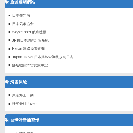
旅遊相關網站
日本觀光局
日本気象協会
Skyscanner 航班機票‎
JR東日本網路訂票系統
Ekitan 鐵路換乘查詢
Japan Travel 日本路線查詢及規劃工具
娜塔蝦的滑雪食旅手記
滑雪保險
東京海上日動
株式会社Payke
台灣滑雪練習場