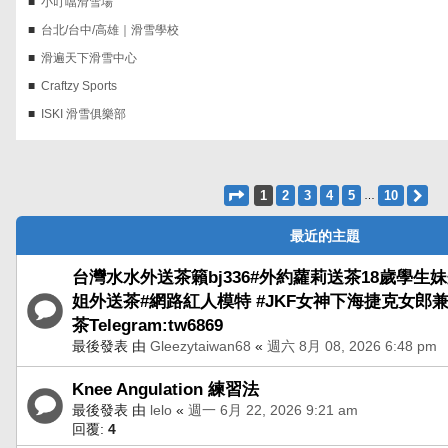
小叮噹滑雪場
台北/台中/高雄｜滑雪學校
滑遍天下滑雪中心
Craftzy Sports
ISKI 滑雪俱樂部
第
1
頁 (共
10
頁)
1
2
3
4
5
10
下
…
最近的主題
台灣水水外送茶籟bj336#外約蘿莉送茶18歲學生
姐外送茶#網路紅人模特 #JKF女神下海捷克女郎
茶Telegram:tw6869
最後發表 由
Gleezytaiwan68
«
週六 8月 08, 2026 6:48 pm
Knee Angulation 練習法
最後發表 由
lelo
«
週一 6月 22, 2026 9:21 am
回覆:
4