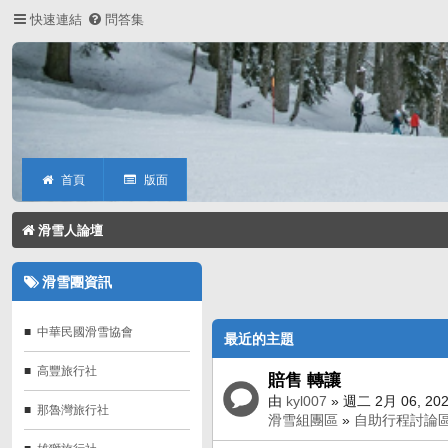
快速連結
問答集
首頁
版面
滑雪人論壇
滑雪團資訊
中華民國滑雪協會
最近的主題
高豐旅行社
賠售 轉讓
由
kyl007
» 週二 2月 06, 20
那魯灣旅行社
滑雪組團區
»
自助行程討論