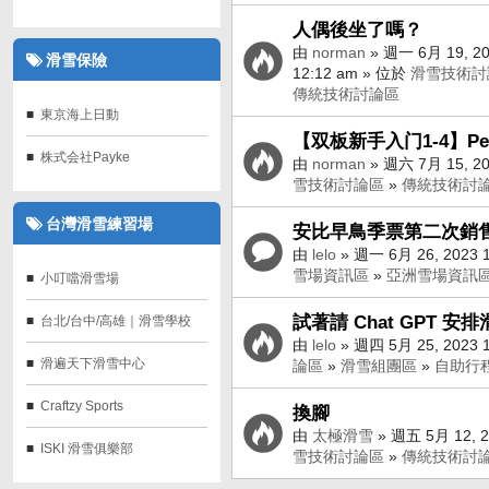
人偶後坐了嗎？
由
norman
» 週一 6月 19, 2
滑雪保險
12:12 am » 位於
滑雪技術討
傳統技術討論區
東京海上日動
【双板新手入门1-4】Pe
株式会社Payke
由
norman
» 週六 7月 15, 20
雪技術討論區
»
傳統技術討
台灣滑雪練習場
安比早鳥季票第二次銷售 
由
lelo
» 週一 6月 26, 2023 
雪場資訊區
»
亞洲雪場資訊
小叮噹滑雪場
試著請 Chat GPT 安
台北/台中/高雄｜滑雪學校
由
lelo
» 週四 5月 25, 2023 
滑遍天下滑雪中心
論區
»
滑雪組團區
»
自助行
Craftzy Sports
換腳
由
太極滑雪
» 週五 5月 12, 2
ISKI 滑雪俱樂部
雪技術討論區
»
傳統技術討