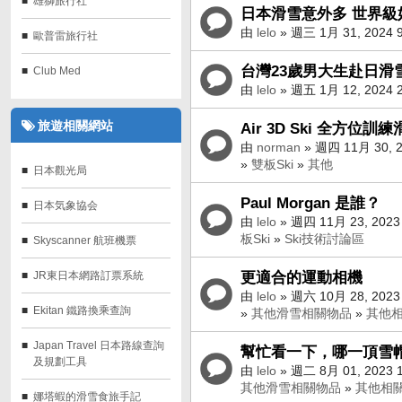
雄獅旅行社
日本滑雪意外多 世界級
由
lelo
» 週三 1月 31, 2024 
歐普雷旅行社
台灣23歲男大生赴日滑
Club Med
由
lelo
» 週五 1月 12, 2024 
旅遊相關網站
Air 3D Ski 全方位訓
由
norman
» 週四 11月 30, 2
»
雙板Ski
»
其他
日本觀光局
Paul Morgan 是誰？
日本気象協会
由
lelo
» 週四 11月 23, 2023
板Ski
»
Ski技術討論區
Skyscanner 航班機票‎
更適合的運動相機
JR東日本網路訂票系統
由
lelo
» 週六 10月 28, 2023
Ekitan 鐵路換乘查詢
»
其他滑雪相關物品
»
其他
Japan Travel 日本路線查詢
幫忙看一下，哪一頂雪
及規劃工具
由
lelo
» 週二 8月 01, 2023 
其他滑雪相關物品
»
其他相
娜塔蝦的滑雪食旅手記