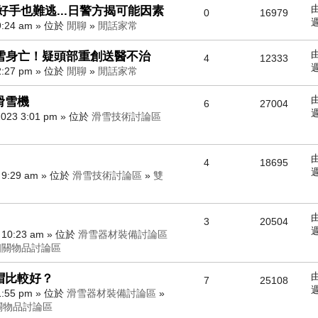
好手也難逃...日警方揭可能因素
0
16979
週
9:24 am » 位於
閒聊
»
閒話家常
雪身亡！疑頭部重創送醫不治
4
12333
週
2:27 pm » 位於
閒聊
»
閒話家常
練滑雪機
6
27004
週
023 3:01 pm » 位於
滑雪技術討論區
4
18695
週
 9:29 am » 位於
滑雪技術討論區
»
雙
3
20504
週
 10:23 am » 位於
滑雪器材裝備討論區
相關物品討論區
帽比較好？
7
25108
週
1:55 pm » 位於
滑雪器材裝備討論區
»
關物品討論區