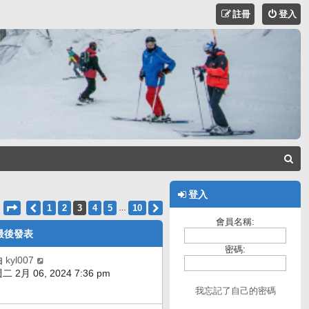
註冊
登入
搜
尋
登入
第
3
頁 (共
10
頁)
上一頁
1
2
3
4
5
10
下一頁
…
會員名稱:
最後發表
密碼:
由
kyl007
二 2月 06, 2024 7:36 pm
我忘記了自己的密碼