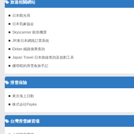
旅遊相關網站
日本觀光局
日本気象協会
Skyscanner 航班機票‎
JR東日本網路訂票系統
Ekitan 鐵路換乘查詢
Japan Travel 日本路線查詢及規劃工具
娜塔蝦的滑雪食旅手記
滑雪保險
東京海上日動
株式会社Payke
台灣滑雪練習場