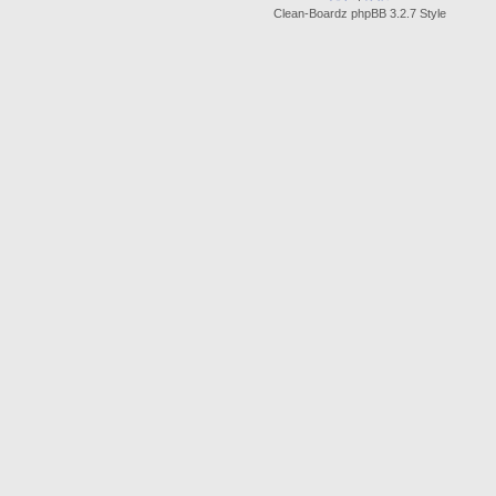
Clean-Boardz phpBB 3.2.7 Style