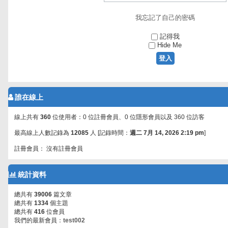
我忘記了自己的密碼
記得我
Hide Me
誰在線上
線上共有
360
位使用者：0 位註冊會員、0 位隱形會員以及 360 位訪客
最高線上人數記錄為
12085
人 [記錄時間：
週二 7月 14, 2026 2:19 pm
]
註冊會員： 沒有註冊會員
統計資料
總共有
39006
篇文章
總共有
1334
個主題
總共有
416
位會員
我們的最新會員：
test002