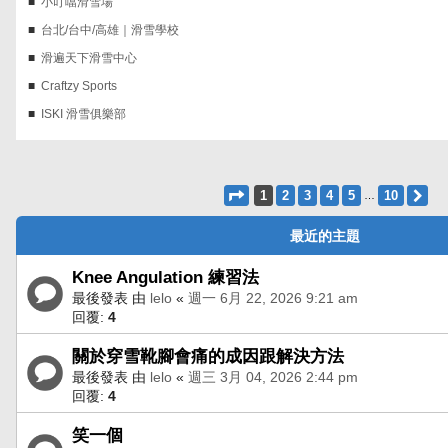
小叮噹滑雪場
台北/台中/高雄｜滑雪學校
滑遍天下滑雪中心
Craftzy Sports
ISKI 滑雪俱樂部
第
1
頁 (共
10
頁)
1
2
3
4
5
10
下
…
最近的主題
Knee Angulation 練習法
最後發表 由
lelo
«
週一 6月 22, 2026 9:21 am
回覆:
4
關於穿雪靴腳會痛的成因跟解決方法
最後發表 由
lelo
«
週三 3月 04, 2026 2:44 pm
回覆:
4
笑一個