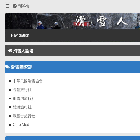
問答集
Navigation
滑雪人論壇
滑雪團資訊
中華民國滑雪協會
高豐旅行社
那魯灣旅行社
雄獅旅行社
歐普雷旅行社
Club Med