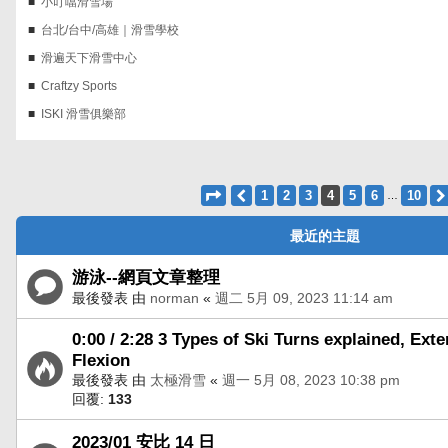
小叮噹滑雪場
台北/台中/高雄｜滑雪學校
滑遍天下滑雪中心
Craftzy Sports
ISKI 滑雪俱樂部
第
4
頁 (共
10
頁)
上一頁
1
2
3
4
5
6
10
…
最近的主題
游泳--網頁文章整理
最後發表 由
norman
«
週二 5月 09, 2023 11:14 am
0:00 / 2:28 3 Types of Ski Turns explained, Ext
Flexion
最後發表 由
太極滑雪
«
週一 5月 08, 2023 10:38 pm
回覆:
133
2023/01 安比 14 日