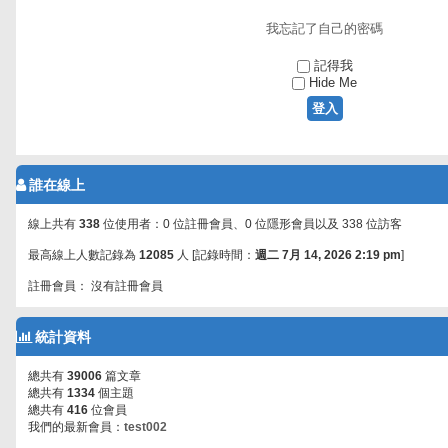
我忘記了自己的密碼
記得我
Hide Me
誰在線上
線上共有
338
位使用者：0 位註冊會員、0 位隱形會員以及 338 位訪客
最高線上人數記錄為
12085
人 [記錄時間：
週二 7月 14, 2026 2:19 pm
]
註冊會員： 沒有註冊會員
統計資料
總共有
39006
篇文章
總共有
1334
個主題
總共有
416
位會員
我們的最新會員：
test002