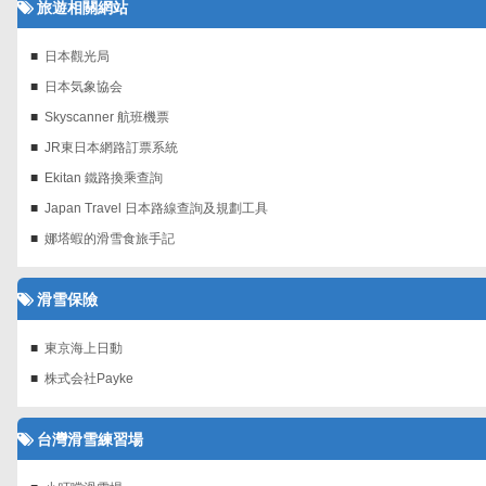
旅遊相關網站
日本觀光局
日本気象協会
Skyscanner 航班機票‎
JR東日本網路訂票系統
Ekitan 鐵路換乘查詢
Japan Travel 日本路線查詢及規劃工具
娜塔蝦的滑雪食旅手記
滑雪保險
東京海上日動
株式会社Payke
台灣滑雪練習場