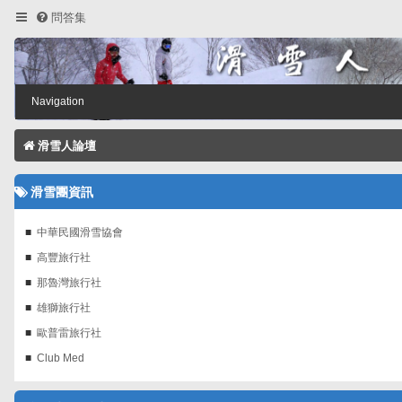
問答集
Navigation
滑雪人論壇
滑雪團資訊
中華民國滑雪協會
高豐旅行社
那魯灣旅行社
雄獅旅行社
歐普雷旅行社
Club Med