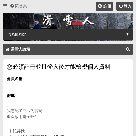
問答集
註冊
登入
Navigation
▼
搜
滑雪人論壇
尋
您必須註冊並且登入後才能檢視個人資料。
會員名稱:
密碼:
我忘記了自己的密碼
重寄啟用電子郵件
記得我