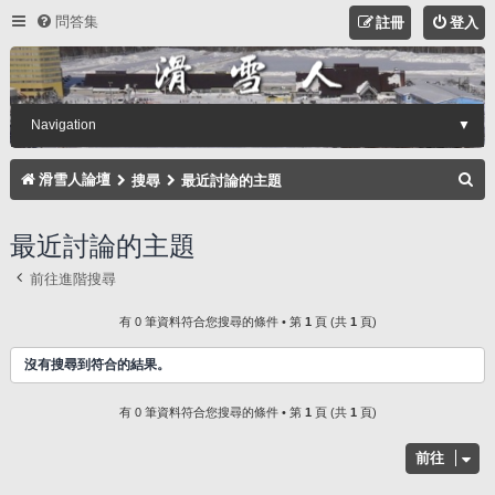
問答集
註冊
登入
Navigation
▼
搜
滑雪人論壇
搜尋
最近討論的主題
尋
最近討論的主題
前往進階搜尋
有 0 筆資料符合您搜尋的條件 • 第
1
頁 (共
1
頁)
沒有搜尋到符合的結果。
有 0 筆資料符合您搜尋的條件 • 第
1
頁 (共
1
頁)
前往