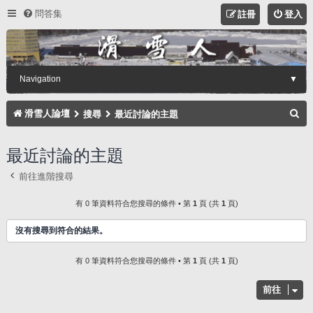
問答集
註冊
登入
Navigation
▼
搜
滑雪人論壇
搜尋
最近討論的主題
尋
最近討論的主題
前往進階搜尋
有 0 筆資料符合您搜尋的條件 • 第
1
頁 (共
1
頁)
沒有搜尋到符合的結果。
有 0 筆資料符合您搜尋的條件 • 第
1
頁 (共
1
頁)
前往