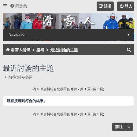
問答集
註冊
登入
Navigation
▼
搜
滑雪人論壇
搜尋
最近討論的主題
尋
最近討論的主題
前往進階搜尋
有 0 筆資料符合您搜尋的條件 • 第
1
頁 (共
1
頁)
沒有搜尋到符合的結果。
有 0 筆資料符合您搜尋的條件 • 第
1
頁 (共
1
頁)
前往