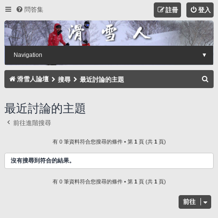
問答集
註冊
登入
Navigation
▼
搜
滑雪人論壇
搜尋
最近討論的主題
尋
最近討論的主題
前往進階搜尋
有 0 筆資料符合您搜尋的條件 • 第
1
頁 (共
1
頁)
沒有搜尋到符合的結果。
有 0 筆資料符合您搜尋的條件 • 第
1
頁 (共
1
頁)
前往