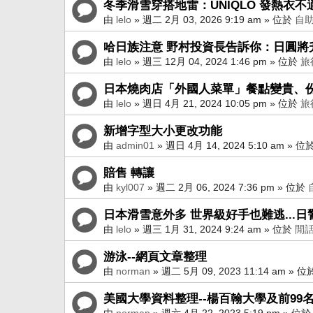
冬季滑雪穿搭地雷：UNIQLO 發熱衣不
由
lelo
»
週二 2月 03, 2026 9:19 am
» 位於
自
哈日族注意 野村投資長告訴你：日圓將升值
由
lelo
»
週三 12月 04, 2024 1:46 pm
» 位於
旅
日本燒肉店「外國人菜單」餐點變貴、份
由
lelo
»
週日 4月 21, 2024 10:05 pm
» 位於
旅
新增字型大小更改功能
由
admin01
»
週日 4月 14, 2024 5:10 am
» 位
賠售 轉讓
由
kyl007
»
週二 2月 06, 2024 7:36 pm
» 位於
日本滑雪意外多 世界級好手也難逃...
由
lelo
»
週三 1月 31, 2024 9:24 am
» 位於
閒
游泳--網頁文章整理
由
norman
»
週二 5月 09, 2023 11:14 am
» 位
美國大學資料整理--楊百翰大學及前99
由
norman
»
週六 4月 22, 2023 5:19 pm
» 位