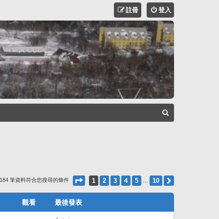
註冊
登入
搜
尋
第
1
頁 (共
10
頁)
1
2
3
4
5
10
下一頁
 184 筆資料符合您搜尋的條件
…
觀看
最後發表