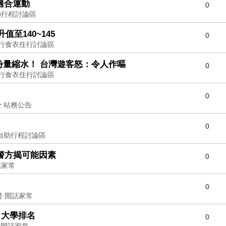
適合運動
0
助行程討論區
至140~145
0
行食衣住行討論區
量縮水！ 台灣遊客怒：令人作嘔
0
行食衣住行討論區
0
於
站務公告
0
自助行程討論區
日警方揭可能因素
0
話家常
0
於
閒話家常
名大學排名
0
於
閒話家常