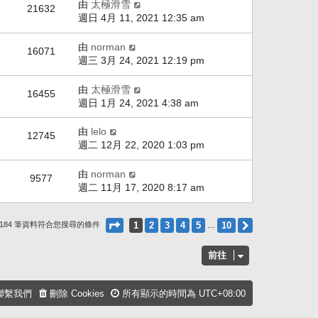
由
太極滑雪
21632
週日 4月 11, 2021 12:35 am
由
norman
16071
週三 3月 24, 2021 12:19 pm
由
太極滑雪
16455
週日 1月 24, 2021 4:38 am
由
lelo
12745
週二 12月 22, 2020 1:03 pm
由
norman
9577
週二 11月 17, 2020 8:17 am
第
1
頁 (共
10
頁)
1
2
3
4
5
10
下一頁
 184 筆資料符合您搜尋的條件
…
前往
聯繫我們
刪除 Cookies
所有顯示的時間為
UTC+08:00