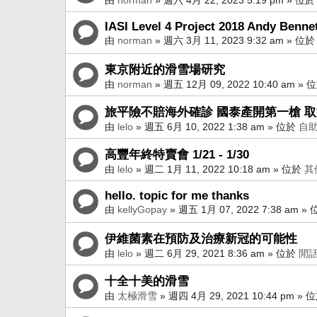
IASI Level 4 Project 2018 Andy Benne
由
norman
»
週六 3月 11, 2023 9:32 am
» 位
東京附近的滑雪場研究
由
norman
»
週五 12月 09, 2022 10:40 am
» 
旅平險不賠海外確診 國泰產開第一槍 
由
lelo
»
週五 6月 10, 2022 1:38 am
» 位於
自
高豐年終特賣會 1/21 - 1/30
由
lelo
»
週二 1月 11, 2022 10:18 am
» 位於
其
hello. topic for me thanks
由
kellyGopay
»
週五 1月 07, 2022 7:38 am
» 
伊維菌素在預防及治療新冠的可能性
由
lelo
»
週二 6月 29, 2021 8:36 am
» 位於
閒
十全十美的滑雪
由
太極滑雪
»
週四 4月 29, 2021 10:44 pm
» 