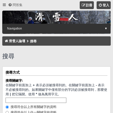
問答集
註冊
登入
Navigation
▼
滑雪人論壇
搜尋
搜尋
搜尋方式
搜尋關鍵字:
在關鍵字前面加上
+
表示必須被搜尋到的。在關鍵字前面加上
-
表示
不必被搜尋到的。如果關鍵字中僅有部分的字詞必須被搜尋到，那麼使
用
|
把它隔開。使用
*
做為萬用字元。
搜尋符合以上所有關鍵字的資料
搜尋符合以上任一關鍵字的資料