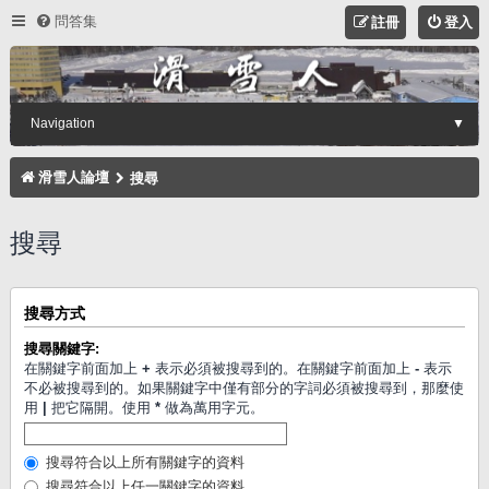
問答集
註冊
登入
Navigation
▼
滑雪人論壇
搜尋
搜尋
搜尋方式
搜尋關鍵字:
在關鍵字前面加上
+
表示必須被搜尋到的。在關鍵字前面加上
-
表示
不必被搜尋到的。如果關鍵字中僅有部分的字詞必須被搜尋到，那麼使
用
|
把它隔開。使用
*
做為萬用字元。
搜尋符合以上所有關鍵字的資料
搜尋符合以上任一關鍵字的資料