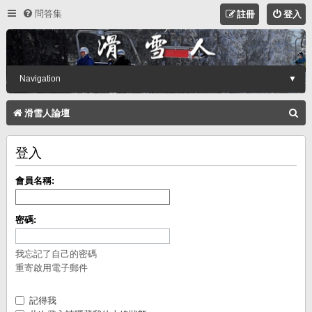
問答集
註冊
登入
Navigation
▼
搜
滑雪人論壇
尋
登入
會員名稱:
密碼:
我忘記了自己的密碼
重寄啟用電子郵件
記得我