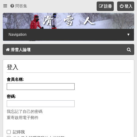
問答集
註冊
登入
Navigation
▼
搜
滑雪人論壇
尋
登入
會員名稱:
密碼:
我忘記了自己的密碼
重寄啟用電子郵件
記得我