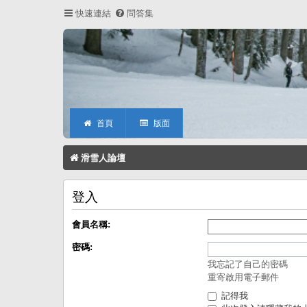
快速連結
問答集
首頁
版面
滑雪人論壇
登入
會員名稱:
密碼:
我忘記了自己的密碼
重寄啟用電子郵件
記得我