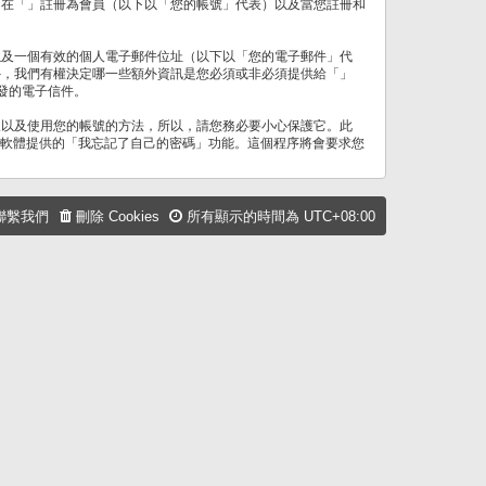
、在「」註冊為會員（以下以「您的帳號」代表）以及當您註冊和
以及一個有效的個人電子郵件位址（以下以「您的電子郵件」代
外，我們有權決定哪一些額外資訊是您必須或非必須提供給「」
發的電子信件。
取以及使用您的帳號的方法，所以，請您務必要小心保護它。此
B 軟體提供的「我忘記了自己的密碼」功能。這個程序將會要求您
聯繫我們
刪除 Cookies
所有顯示的時間為
UTC+08:00