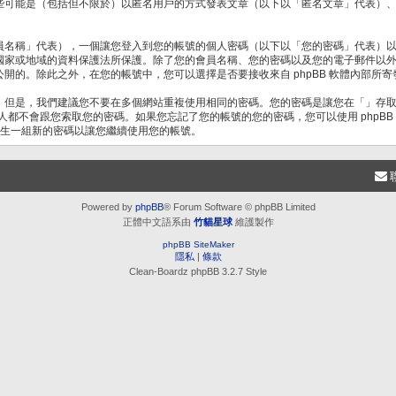
些可能是（包括但不限於）以匿名用戶的方式發表文章（以下以「匿名文章」代表）
員名稱」代表），一個讓您登入到您的帳號的個人密碼（以下以「您的密碼」代表）
國家或地域的資料保護法所保護。除了您的會員名稱、您的密碼以及您的電子郵件以
開的。除此之外，在您的帳號中，您可以選擇是否要接收來自 phpBB 軟體內部所寄
。但是，我們建議您不要在多個網站重複使用相同的密碼。您的密碼是讓您在「」存
何人都不會跟您索取您的密碼。如果您忘記了您的帳號的您的密碼，您可以使用 phpB
您產生一組新的密碼以讓您繼續使用您的帳號。
Powered by
phpBB
® Forum Software © phpBB Limited
正體中文語系由
竹貓星球
維護製作
phpBB SiteMaker
隱私
|
條款
Clean-Boardz phpBB 3.2.7 Style