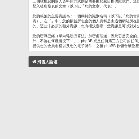
二個收集您的個人資料的方式則是需要由您親自提供給我們。這
登入後所發表的文章（以下以「您的文章」代表）。
您的帳號的主要資訊為：一個獨特的識別名稱（以下以「您的會
表）。在「」中，您的帳號所包含的個人資料是由這個網站所在
的。這些非必須的額外資訊，您有權決定哪一些資訊是可以對外公
您的密碼已經（單向雜湊演算法）加密處理過，因此它是安全的
外，不論在何種情況下「」、phpBB 或是任何第三方公司的任
提供您的會員名稱以及您的電子郵件，之後 phpBB 軟體會幫
滑雪人論壇