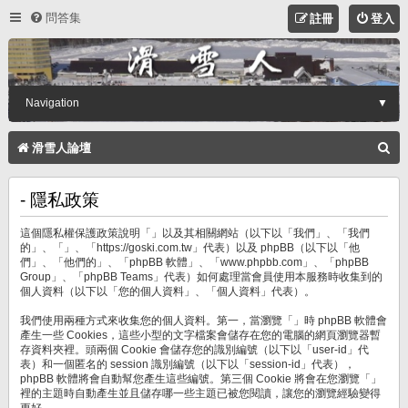
問答集
註冊
登入
Navigation
▼
搜
滑雪人論壇
尋
- 隱私政策
這個隱私權保護政策說明「」以及其相關網站（以下以「我們」、「我們
的」、「」、「https://goski.com.tw」代表）以及 phpBB（以下以「他
們」、「他們的」、「phpBB 軟體」、「www.phpbb.com」、「phpBB
Group」、「phpBB Teams」代表）如何處理當會員使用本服務時收集到的
個人資料（以下以「您的個人資料」、「個人資料」代表）。
我們使用兩種方式來收集您的個人資料。第一，當瀏覽「」時 phpBB 軟體會
產生一些 Cookies，這些小型的文字檔案會儲存在您的電腦的網頁瀏覽器暫
存資料夾裡。頭兩個 Cookie 會儲存您的識別編號（以下以「user-id」代
表）和一個匿名的 session 識別編號（以下以「session-id」代表），
phpBB 軟體將會自動幫您產生這些編號。第三個 Cookie 將會在您瀏覽「」
裡的主題時自動產生並且儲存哪一些主題已被您閱讀，讓您的瀏覽經驗變得
更好。