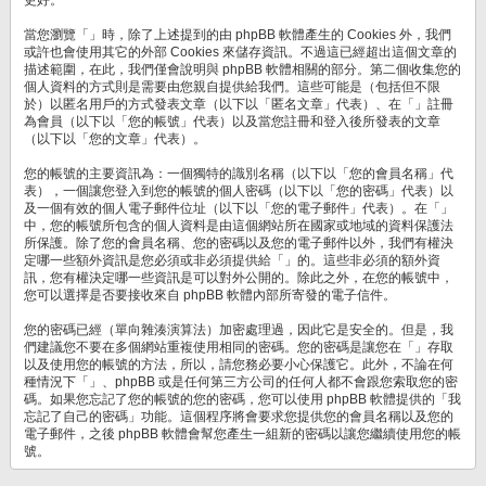
當您瀏覽「」時，除了上述提到的由 phpBB 軟體產生的 Cookies 外，我們
或許也會使用其它的外部 Cookies 來儲存資訊。不過這已經超出這個文章的
描述範圍，在此，我們僅會說明與 phpBB 軟體相關的部分。第二個收集您的
個人資料的方式則是需要由您親自提供給我們。這些可能是（包括但不限
於）以匿名用戶的方式發表文章（以下以「匿名文章」代表）、在「」註冊
為會員（以下以「您的帳號」代表）以及當您註冊和登入後所發表的文章
（以下以「您的文章」代表）。
您的帳號的主要資訊為：一個獨特的識別名稱（以下以「您的會員名稱」代
表），一個讓您登入到您的帳號的個人密碼（以下以「您的密碼」代表）以
及一個有效的個人電子郵件位址（以下以「您的電子郵件」代表）。在「」
中，您的帳號所包含的個人資料是由這個網站所在國家或地域的資料保護法
所保護。除了您的會員名稱、您的密碼以及您的電子郵件以外，我們有權決
定哪一些額外資訊是您必須或非必須提供給「」的。這些非必須的額外資
訊，您有權決定哪一些資訊是可以對外公開的。除此之外，在您的帳號中，
您可以選擇是否要接收來自 phpBB 軟體內部所寄發的電子信件。
您的密碼已經（單向雜湊演算法）加密處理過，因此它是安全的。但是，我
們建議您不要在多個網站重複使用相同的密碼。您的密碼是讓您在「」存取
以及使用您的帳號的方法，所以，請您務必要小心保護它。此外，不論在何
種情況下「」、phpBB 或是任何第三方公司的任何人都不會跟您索取您的密
碼。如果您忘記了您的帳號的您的密碼，您可以使用 phpBB 軟體提供的「我
忘記了自己的密碼」功能。這個程序將會要求您提供您的會員名稱以及您的
電子郵件，之後 phpBB 軟體會幫您產生一組新的密碼以讓您繼續使用您的帳
號。