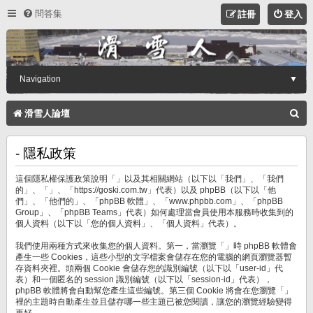
問答集
註冊
登入
Navigation
▼
搜
滑雪人論壇
尋
- 隱私政策
這個隱私權保護政策說明「」以及其相關網站（以下以「我們」、「我們
的」、「」、「https://goski.com.tw」代表）以及 phpBB（以下以「他
們」、「他們的」、「phpBB 軟體」、「www.phpbb.com」、「phpBB
Group」、「phpBB Teams」代表）如何處理當會員使用本服務時收集到的
個人資料（以下以「您的個人資料」、「個人資料」代表）。
我們使用兩種方式來收集您的個人資料。第一，當瀏覽「」時 phpBB 軟體會
產生一些 Cookies，這些小型的文字檔案會儲存在您的電腦的網頁瀏覽器暫
存資料夾裡。頭兩個 Cookie 會儲存您的識別編號（以下以「user-id」代
表）和一個匿名的 session 識別編號（以下以「session-id」代表），
phpBB 軟體將會自動幫您產生這些編號。第三個 Cookie 將會在您瀏覽「」
裡的主題時自動產生並且儲存哪一些主題已被您閱讀，讓您的瀏覽經驗變得
更好。