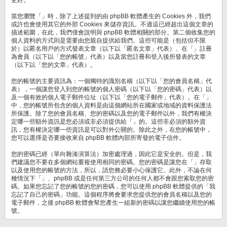
當您瀏覽「」時，除了上述提到的由 phpBB 軟體產生的 Cookies 外，我們
或許也會使用其它的外部 Cookies 來儲存資訊。不過這已經超出這個文章的
描述範圍，在此，我們僅會說明與 phpBB 軟體相關的部分。第二個收集您的
個人資料的方式則是需要由您親自提供給我們。這些可能是（包括但不限
於）以匿名用戶的方式發表文章（以下以「匿名文章」代表）、在「」註冊
為會員（以下以「您的帳號」代表）以及當您註冊和登入後所發表的文章
（以下以「您的文章」代表）。
您的帳號的主要資訊為：一個獨特的識別名稱（以下以「您的會員名稱」代
表），一個讓您登入到您的帳號的個人密碼（以下以「您的密碼」代表）以
及一個有效的個人電子郵件位址（以下以「您的電子郵件」代表）。在「」
中，您的帳號所包含的個人資料是由這個網站所在國家或地域的資料保護法
所保護。除了您的會員名稱、您的密碼以及您的電子郵件以外，我們有權決
定哪一些額外資訊是您必須或非必須提供給「」的。這些非必須的額外資
訊，您有權決定哪一些資訊是可以對外公開的。除此之外，在您的帳號中，
您可以選擇是否要接收來自 phpBB 軟體內部所寄發的電子信件。
您的密碼已經（單向雜湊演算法）加密處理過，因此它是安全的。但是，我
們建議您不要在多個網站重複使用相同的密碼。您的密碼是讓您在「」存取
以及使用您的帳號的方法，所以，請您務必要小心保護它。此外，不論在何
種情況下「」、phpBB 或是任何第三方公司的任何人都不會跟您索取您的密
碼。如果您忘記了您的帳號的您的密碼，您可以使用 phpBB 軟體提供的「我
忘記了自己的密碼」功能。這個程序將會要求您提供您的會員名稱以及您的
電子郵件，之後 phpBB 軟體會幫您產生一組新的密碼以讓您繼續使用您的帳
號。