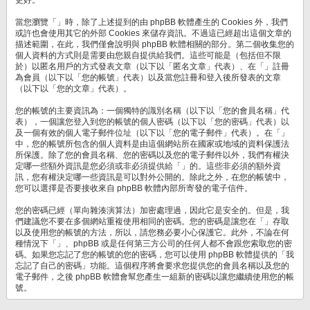
當您瀏覽「」時，除了上述提到的由 phpBB 軟體產生的 Cookies 外，我們
或許也會使用其它的外部 Cookies 來儲存資訊。不過這已經超出這個文章的
描述範圍，在此，我們僅會說明與 phpBB 軟體相關的部分。第二個收集您的
個人資料的方式則是需要由您親自提供給我們。這些可能是（包括但不限
於）以匿名用戶的方式發表文章（以下以「匿名文章」代表）、在「」註冊
為會員（以下以「您的帳號」代表）以及當您註冊和登入後所發表的文章
（以下以「您的文章」代表）。
您的帳號的主要資訊為：一個獨特的識別名稱（以下以「您的會員名稱」代
表），一個讓您登入到您的帳號的個人密碼（以下以「您的密碼」代表）以
及一個有效的個人電子郵件位址（以下以「您的電子郵件」代表）。在「」
中，您的帳號所包含的個人資料是由這個網站所在國家或地域的資料保護法
所保護。除了您的會員名稱、您的密碼以及您的電子郵件以外，我們有權決
定哪一些額外資訊是您必須或非必須提供給「」的。這些非必須的額外資
訊，您有權決定哪一些資訊是可以對外公開的。除此之外，在您的帳號中，
您可以選擇是否要接收來自 phpBB 軟體內部所寄發的電子信件。
您的密碼已經（單向雜湊演算法）加密處理過，因此它是安全的。但是，我
們建議您不要在多個網站重複使用相同的密碼。您的密碼是讓您在「」存取
以及使用您的帳號的方法，所以，請您務必要小心保護它。此外，不論在何
種情況下「」、phpBB 或是任何第三方公司的任何人都不會跟您索取您的密
碼。如果您忘記了您的帳號的您的密碼，您可以使用 phpBB 軟體提供的「我
忘記了自己的密碼」功能。這個程序將會要求您提供您的會員名稱以及您的
電子郵件，之後 phpBB 軟體會幫您產生一組新的密碼以讓您繼續使用您的帳
號。