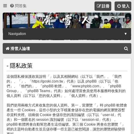
問答集
註冊
登入
Navigation
▼
搜
滑雪人論壇
尋
- 隱私政策
這個隱私權保護政策說明「」以及其相關網站（以下以「我們」、「我們
的」、「」、「https://goski.com.tw」代表）以及 phpBB（以下以「他
們」、「他們的」、「phpBB 軟體」、「www.phpbb.com」、「phpBB
Group」、「phpBB Teams」代表）如何處理當會員使用本服務時收集到的
個人資料（以下以「您的個人資料」、「個人資料」代表）。
我們使用兩種方式來收集您的個人資料。第一，當瀏覽「」時 phpBB 軟體會
產生一些 Cookies，這些小型的文字檔案會儲存在您的電腦的網頁瀏覽器暫
存資料夾裡。頭兩個 Cookie 會儲存您的識別編號（以下以「user-id」代
表）和一個匿名的 session 識別編號（以下以「session-id」代表），
phpBB 軟體將會自動幫您產生這些編號。第三個 Cookie 將會在您瀏覽「」
裡的主題時自動產生並且儲存哪一些主題已被您閱讀，讓您的瀏覽經驗變得
更好。