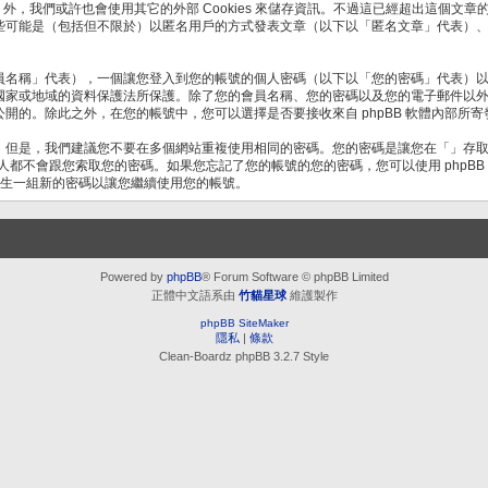
ies 外，我們或許也會使用其它的外部 Cookies 來儲存資訊。不過這已經超出這個文
些可能是（包括但不限於）以匿名用戶的方式發表文章（以下以「匿名文章」代表）
員名稱」代表），一個讓您登入到您的帳號的個人密碼（以下以「您的密碼」代表）
國家或地域的資料保護法所保護。除了您的會員名稱、您的密碼以及您的電子郵件以
開的。除此之外，在您的帳號中，您可以選擇是否要接收來自 phpBB 軟體內部所寄
。但是，我們建議您不要在多個網站重複使用相同的密碼。您的密碼是讓您在「」存
何人都不會跟您索取您的密碼。如果您忘記了您的帳號的您的密碼，您可以使用 phpB
您產生一組新的密碼以讓您繼續使用您的帳號。
Powered by
phpBB
® Forum Software © phpBB Limited
正體中文語系由
竹貓星球
維護製作
phpBB SiteMaker
隱私
|
條款
Clean-Boardz phpBB 3.2.7 Style