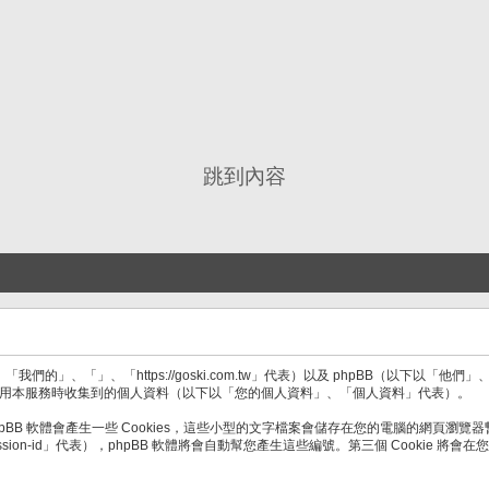
跳到內容
「」、「https://goski.com.tw」代表）以及 phpBB（以下以「他們」、「
處理當會員使用本服務時收集到的個人資料（以下以「您的個人資料」、「個人資料」代表）。
B 軟體會產生一些 Cookies，這些小型的文字檔案會儲存在您的電腦的網頁瀏覽器暫
「session-id」代表），phpBB 軟體將會自動幫您產生這些編號。第三個 Cook