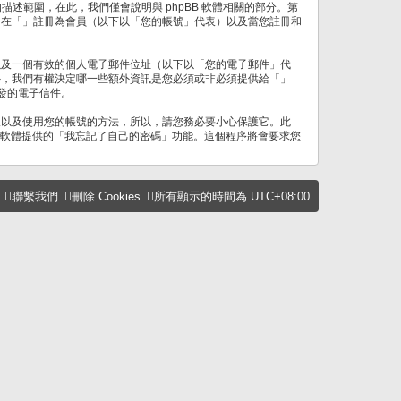
章的描述範圍，在此，我們僅會說明與 phpBB 軟體相關的部分。第
、在「」註冊為會員（以下以「您的帳號」代表）以及當您註冊和
以及一個有效的個人電子郵件位址（以下以「您的電子郵件」代
外，我們有權決定哪一些額外資訊是您必須或非必須提供給「」
發的電子信件。
取以及使用您的帳號的方法，所以，請您務必要小心保護它。此
B 軟體提供的「我忘記了自己的密碼」功能。這個程序將會要求您
聯繫我們
刪除 Cookies
所有顯示的時間為
UTC+08:00