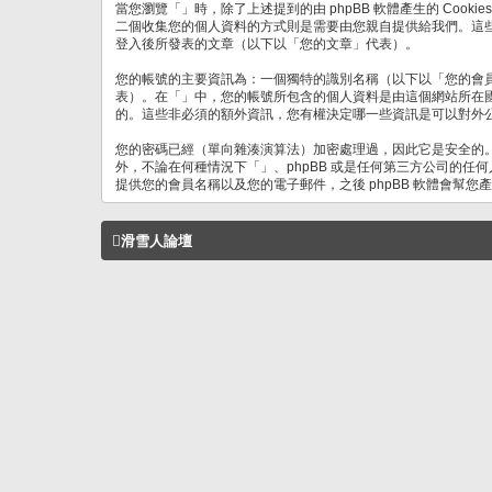
當您瀏覽「」時，除了上述提到的由 phpBB 軟體產生的 Cook
二個收集您的個人資料的方式則是需要由您親自提供給我們。這
登入後所發表的文章（以下以「您的文章」代表）。
您的帳號的主要資訊為：一個獨特的識別名稱（以下以「您的會
表）。在「」中，您的帳號所包含的個人資料是由這個網站所在
的。這些非必須的額外資訊，您有權決定哪一些資訊是可以對外公
您的密碼已經（單向雜湊演算法）加密處理過，因此它是安全的
外，不論在何種情況下「」、phpBB 或是任何第三方公司的任
提供您的會員名稱以及您的電子郵件，之後 phpBB 軟體會幫
滑雪人論壇