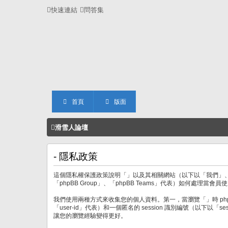
快速連結
問答集
首頁
版面
滑雪人論壇
- 隱私政策
這個隱私權保護政策說明「」以及其相關網站（以下以「我們」、「我們的」、
「phpBB Group」、「phpBB Teams」代表）如何
我們使用兩種方式來收集您的個人資料。第一，當瀏覽「」時 phpB
「user-id」代表）和一個匿名的 session 識別編號（以下以
讓您的瀏覽經驗變得更好。