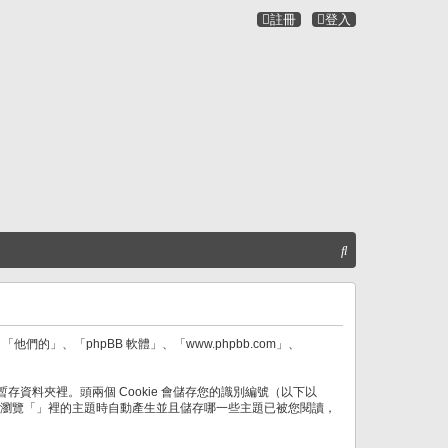
註冊
登入
搜
尋
他們的」、「phpBB 軟體」、「www.phpbb.com」、
存資料夾裡。頭兩個 Cookie 會儲存您的識別編號（以下以
ie 將會在您瀏覽「」裡的主題時自動產生並且儲存哪一些主題已被您閱讀，