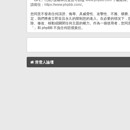
請前往：
https://www.phpbb.com/
。
您同意不發表任何誹謗、侮辱、具威脅性、攻擊性、不雅、猥褻
定，我們將會立即並且永久的限制您的進入。在必要的情況下，您的
除、修改、移動或關閉任何主題的權力。作為一個使用者，您同
「」和 phpBB 不負任何賠償責任。
滑雪人論壇