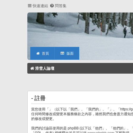
快速連結
問答集
首頁
版面
滑雪人論壇
- 註冊
當您使用「」（以下以「我們」、「我們的」、「」、「https:/
任何時間修改或變更本服務條款之內容，雖然我們也會盡力通知
的修改或變更。
我們的討論區使用的是 phpBB (以下以「他們」、「他們的」、「php
「GPL」代表) 授權釋出並且可以從
www.phpbb.com
下載取得。p