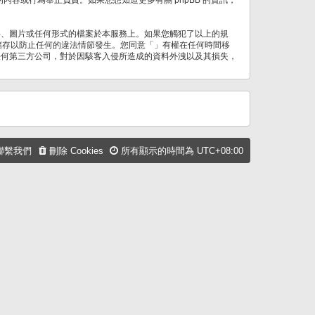
字、圖片或任何形式的檔案於本服務上。如果您觸犯了以上的規
記錄儲存以防止任何的違法情節發生。您同意「」有權在任何時間移
任何第三方公司，對於因駭客入侵所造成的資料外洩以及其損失，
聯繫我們
刪除 Cookies
所有顯示的時間為
UTC+08:00