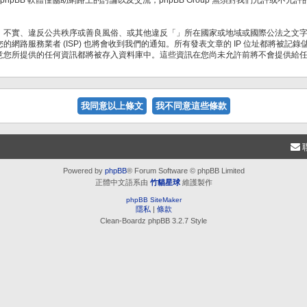
、不實、違反公共秩序或善良風俗、或其他違反「」所在國家或地域或國際公法之文
網路服務業者 (ISP) 也將會收到我們的通知。所有發表文章的 IP 位址都將被
意您所提供的任何資訊都將被存入資料庫中。這些資訊在您尚未允許前將不會提供給
Powered by
phpBB
® Forum Software © phpBB Limited
正體中文語系由
竹貓星球
維護製作
phpBB SiteMaker
隱私
|
條款
Clean-Boardz phpBB 3.2.7 Style