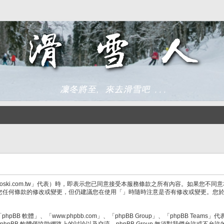
/goski.com.tw」代表）時，即表示您已同意接受本服務條款之所有內容。如果您
您任何條款的修改或變更，但仍建議您在使用「」時隨時注意是否有修改或變更。您
BB 軟體」、「www.phpbb.com」、「phpBB Group」、「phpBB Teams
hpBB 軟體僅協助網路上的討論以及交流，phpBB Group 無須對我們允許或不允