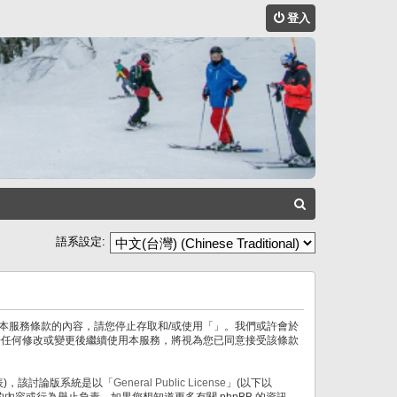
登入
搜
尋
語系設定:
不同意本服務條款的內容，請您停止存取和/或使用「」。我們或許會於
於任何修改或變更後繼續使用本服務，將視為您已同意接受該條款
」代表)，該討論版系統是以「
General Public License
」(以下以
許的內容或行為舉止負責。如果您想知道更多有關 phpBB 的資訊，