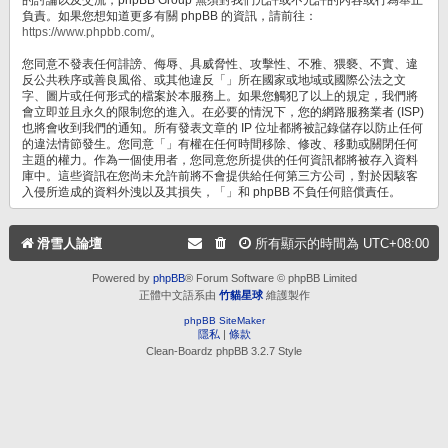
負責。如果您想知道更多有關 phpBB 的資訊，請前往：
https://www.phpbb.com/
。
您同意不發表任何誹謗、侮辱、具威脅性、攻擊性、不雅、猥褻、不實、違
反公共秩序或善良風俗、或其他違反「」所在國家或地域或國際公法之文
字、圖片或任何形式的檔案於本服務上。如果您觸犯了以上的規定，我們將
會立即並且永久的限制您的進入。在必要的情況下，您的網路服務業者 (ISP)
也將會收到我們的通知。所有發表文章的 IP 位址都將被記錄儲存以防止任何
的違法情節發生。您同意「」有權在任何時間移除、修改、移動或關閉任何
主題的權力。作為一個使用者，您同意您所提供的任何資訊都將被存入資料
庫中。這些資訊在您尚未允許前將不會提供給任何第三方公司，對於因駭客
入侵所造成的資料外洩以及其損失，「」和 phpBB 不負任何賠償責任。
滑雪人論壇
所有顯示的時間為
UTC+08:00
Powered by
phpBB
® Forum Software © phpBB Limited
正體中文語系由
竹貓星球
維護製作
phpBB SiteMaker
隱私
|
條款
Clean-Boardz phpBB 3.2.7 Style