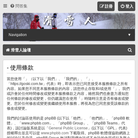
問答集
註冊
登入
Navigation
▼
搜
滑雪人論壇
尋
- 使用條款
當您使用「」（以下以「我們」、「我們的」、「」、
「https://goski.com.tw」代表）時，即表示您已同意接受本服務條款之所有
內容。如果您不同意本服務條款的內容，請您停止存取和/或使用「」。我們
或許會於任何時間修改或變更本服務條款之內容，雖然我們也會盡力通知您
任何條款的修改或變更，但仍建議您在使用「」時隨時注意是否有修改或變
更。您於任何修改或變更後繼續使用本服務，將視為您已同意接受該條款的
修改或變更。
我們的討論區使用的是 phpBB (以下以「他們」、「他們的」、「phpBB 軟
體」、「www.phpbb.com」、「phpBB Group」、「phpBB Teams」代
表)，該討論版系統是以「
General Public License
」(以下以「GPL」代表)
授權釋出並且可以從
www.phpbb.com
下載取得。phpBB 軟體僅協助網路上
的討論以及交流，phpBB Group 無須對我們允許或不允許的內容或行為舉止