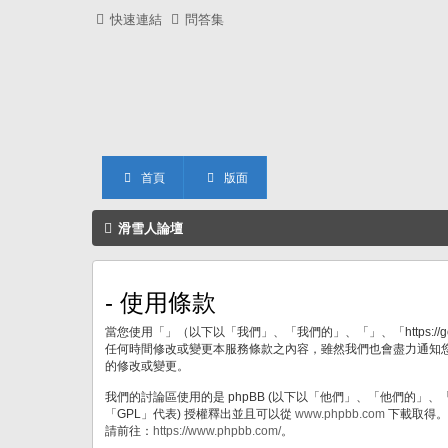
快速連結
問答集
首頁
版面
滑雪人論壇
- 使用條款
當您使用「」（以下以「我們」、「我們的」、「」、「https:/
任何時間修改或變更本服務條款之內容，雖然我們也會盡力通知
的修改或變更。
我們的討論區使用的是 phpBB (以下以「他們」、「他們的」、「php
「GPL」代表) 授權釋出並且可以從
www.phpbb.com
下載取得。p
請前往：
https://www.phpbb.com/
。