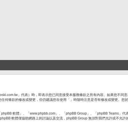
/goski.com.tw」代表）時，即表示您已同意接受本服務條款之所有內容。如果您
您任何條款的修改或變更，但仍建議您在使用「」時隨時注意是否有修改或變更。您
BB 軟體」、「www.phpbb.com」、「phpBB Group」、「phpBB Teams
hpBB 軟體僅協助網路上的討論以及交流，phpBB Group 無須對我們允許或不允