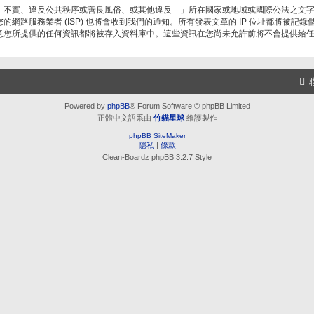
、不實、違反公共秩序或善良風俗、或其他違反「」所在國家或地域或國際公法之文
網路服務業者 (ISP) 也將會收到我們的通知。所有發表文章的 IP 位址都將被
意您所提供的任何資訊都將被存入資料庫中。這些資訊在您尚未允許前將不會提供給
Powered by
phpBB
® Forum Software © phpBB Limited
正體中文語系由
竹貓星球
維護製作
phpBB SiteMaker
隱私
|
條款
Clean-Boardz phpBB 3.2.7 Style