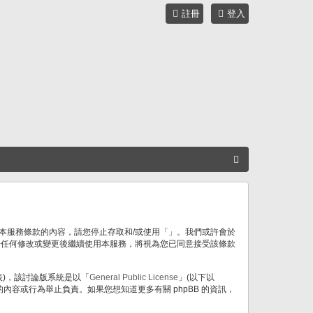
註冊
登入
搜
尋
不同意本服務條款的內容，請您停止存取和/或使用「」。我們或許會於
於任何修改或變更後繼續使用本服務，將視為您已同意接受該條款
」代表)，該討論版系統是以「
General Public License
」(以下以
許的內容或行為舉止負責。如果您想知道更多有關 phpBB 的資訊，