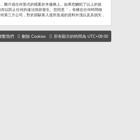
字、圖片或任何形式的檔案於本服務上。如果您觸犯了以上的規
記錄儲存以防止任何的違法情節發生。您同意「」有權在任何時間移
任何第三方公司，對於因駭客入侵所造成的資料外洩以及其損失，
聯繫我們
刪除 Cookies
所有顯示的時間為
UTC+08:00