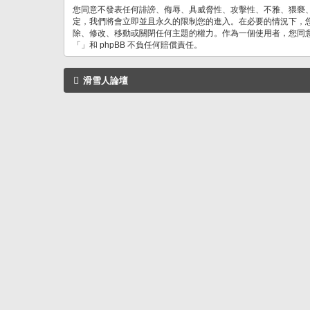
您同意不發表任何誹謗、侮辱、具威脅性、攻擊性、不雅、猥褻
定，我們將會立即並且永久的限制您的進入。在必要的情況下，您的
除、修改、移動或關閉任何主題的權力。作為一個使用者，您同
「」和 phpBB 不負任何賠償責任。
滑雪人論壇