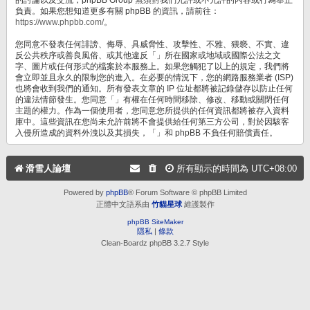
負責。如果您想知道更多有關 phpBB 的資訊，請前往：
https://www.phpbb.com/
。
您同意不發表任何誹謗、侮辱、具威脅性、攻擊性、不雅、猥褻、不實、違
反公共秩序或善良風俗、或其他違反「」所在國家或地域或國際公法之文
字、圖片或任何形式的檔案於本服務上。如果您觸犯了以上的規定，我們將
會立即並且永久的限制您的進入。在必要的情況下，您的網路服務業者 (ISP)
也將會收到我們的通知。所有發表文章的 IP 位址都將被記錄儲存以防止任何
的違法情節發生。您同意「」有權在任何時間移除、修改、移動或關閉任何
主題的權力。作為一個使用者，您同意您所提供的任何資訊都將被存入資料
庫中。這些資訊在您尚未允許前將不會提供給任何第三方公司，對於因駭客
入侵所造成的資料外洩以及其損失，「」和 phpBB 不負任何賠償責任。
滑雪人論壇
所有顯示的時間為
UTC+08:00
Powered by
phpBB
® Forum Software © phpBB Limited
正體中文語系由
竹貓星球
維護製作
phpBB SiteMaker
隱私
|
條款
Clean-Boardz phpBB 3.2.7 Style