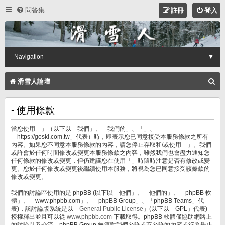
問答集
註冊
登入
Navigation
▼
搜
滑雪人論壇
尋
- 使用條款
當您使用「」（以下以「我們」、「我們的」、「」、
「https://goski.com.tw」代表）時，即表示您已同意接受本服務條款之所有
內容。如果您不同意本服務條款的內容，請您停止存取和/或使用「」。我們
或許會於任何時間修改或變更本服務條款之內容，雖然我們也會盡力通知您
任何條款的修改或變更，但仍建議您在使用「」時隨時注意是否有修改或變
更。您於任何修改或變更後繼續使用本服務，將視為您已同意接受該條款的
修改或變更。
我們的討論區使用的是 phpBB (以下以「他們」、「他們的」、「phpBB 軟
體」、「www.phpbb.com」、「phpBB Group」、「phpBB Teams」代
表)，該討論版系統是以「
General Public License
」(以下以「GPL」代表)
授權釋出並且可以從
www.phpbb.com
下載取得。phpBB 軟體僅協助網路上
的討論以及交流，phpBB Group 無須對我們允許或不允許的內容或行為舉止