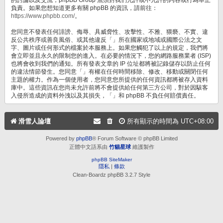
負責。如果您想知道更多有關 phpBB 的資訊，請前往：
https://www.phpbb.com/
。
您同意不發表任何誹謗、侮辱、具威脅性、攻擊性、不雅、猥褻、不實、違
反公共秩序或善良風俗、或其他違反「」所在國家或地域或國際公法之文
字、圖片或任何形式的檔案於本服務上。如果您觸犯了以上的規定，我們將
會立即並且永久的限制您的進入。在必要的情況下，您的網路服務業者 (ISP)
也將會收到我們的通知。所有發表文章的 IP 位址都將被記錄儲存以防止任何
的違法情節發生。您同意「」有權在任何時間移除、修改、移動或關閉任何
主題的權力。作為一個使用者，您同意您所提供的任何資訊都將被存入資料
庫中。這些資訊在您尚未允許前將不會提供給任何第三方公司，對於因駭客
入侵所造成的資料外洩以及其損失，「」和 phpBB 不負任何賠償責任。
滑雪人論壇
所有顯示的時間為
UTC+08:00
Powered by
phpBB
® Forum Software © phpBB Limited
正體中文語系由
竹貓星球
維護製作
phpBB SiteMaker
隱私
|
條款
Clean-Boardz phpBB 3.2.7 Style