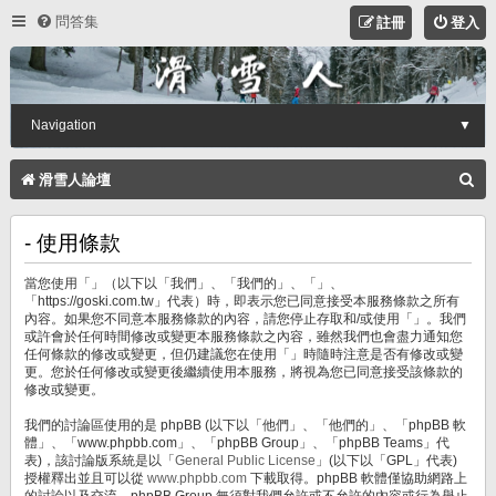
問答集
註冊
登入
Navigation
▼
搜
滑雪人論壇
尋
- 使用條款
當您使用「」（以下以「我們」、「我們的」、「」、
「https://goski.com.tw」代表）時，即表示您已同意接受本服務條款之所有
內容。如果您不同意本服務條款的內容，請您停止存取和/或使用「」。我們
或許會於任何時間修改或變更本服務條款之內容，雖然我們也會盡力通知您
任何條款的修改或變更，但仍建議您在使用「」時隨時注意是否有修改或變
更。您於任何修改或變更後繼續使用本服務，將視為您已同意接受該條款的
修改或變更。
我們的討論區使用的是 phpBB (以下以「他們」、「他們的」、「phpBB 軟
體」、「www.phpbb.com」、「phpBB Group」、「phpBB Teams」代
表)，該討論版系統是以「
General Public License
」(以下以「GPL」代表)
授權釋出並且可以從
www.phpbb.com
下載取得。phpBB 軟體僅協助網路上
的討論以及交流，phpBB Group 無須對我們允許或不允許的內容或行為舉止