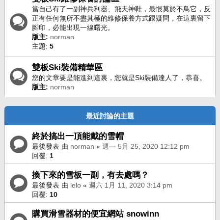
當自己有了一副神兵利器、飛天神鞋，最恨莫於不鳥它，反
正有任何無所不盡其極的維修保養方式跟疑問，在這裏留下
腳印，必能出現一線曙光。
版主:
norman
主題:
5
雙板Ski裝備精華區
您的文章要是能進到這裏，您就是Ski裝備達人了，恭喜。
版主:
norman
最近討論的主題
終於搞出一頂能戴的雪帽
最後發表 由
norman
«
週一 5月 25, 2020 12:12 pm
回覆:
1
換下來的雪板一副，有去處嗎？
最後發表 由
lelo
«
週六 1月 11, 2020 3:14 pm
回覆:
10
購買滑雪器材的便宜網站 snowinn