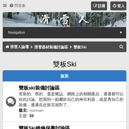
問答集
註冊
登入
Navigation
▼
搜
滑雪人論壇
滑雪器材裝備討論區
雙板Ski
尋
雙板Ski
版面
雙板ski裝備討論區
管新的、舊的、還是雜誌、網路上的相關產品，通通都可以
在此討論。想買到一副屬於自己的神兵利器，或是秀自己的
裝備，通通在此留言就對了。
版主:
norman
主題:
39
雙板Ski維修保養討論區