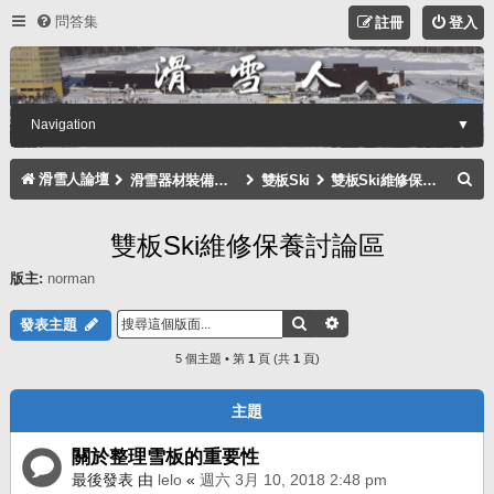
問答集
註冊
登入
Navigation
▼
搜
滑雪人論壇
滑雪器材裝備討論區
雙板Ski
雙板Ski維修保養討論區
尋
雙板Ski維修保養討論區
版主:
norman
搜尋
進階搜尋
發表主題
5 個主題 • 第
1
頁 (共
1
頁)
主題
關於整理雪板的重要性
最後發表 由
lelo
«
週六 3月 10, 2018 2:48 pm