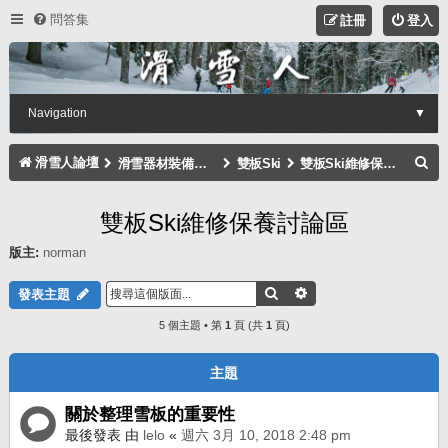
問答集
註冊
登入
Navigation
▼
搜
滑雪人論壇
滑雪器材裝備討論區
雙板Ski
雙板Ski維修保養討論區
尋
雙板Ski維修保養討論區
版主:
norman
搜尋
進階搜尋
發表主題
5 個主題 • 第
1
頁 (共
1
頁)
主題
關於整理雪板的重要性
最後發表 由
lelo
«
週六 3月 10, 2018 2:48 pm