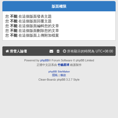
版面權限
您
不能
在這個版面發表主題
您
不能
在這個版面回覆主題
您
不能
在這個版面編輯您的文章
您
不能
在這個版面刪除您的文章
您
不能
在這個版面上傳附加檔案
滑雪人論壇
所有顯示的時間為
UTC+08:00
Powered by
phpBB
® Forum Software © phpBB Limited
正體中文語系由
竹貓星球
維護製作
phpBB SiteMaker
隱私
|
條款
Clean-Boardz phpBB 3.2.7 Style