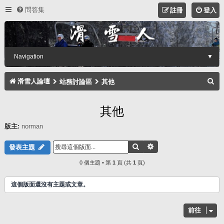
問答集
註冊
登入
Navigation
▼
搜
滑雪人論壇
站務討論區
其他
尋
其他
版主:
norman
搜尋
進階搜尋
發表主題
0 個主題 • 第
1
頁 (共
1
頁)
這個版面還沒有主題或文章。
前往