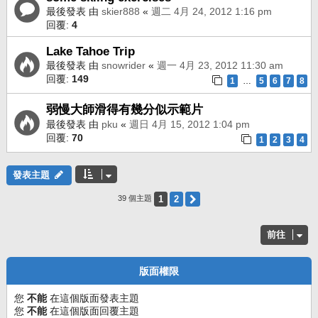
最後發表 由
skier888
«
週二 4月 24, 2012 1:16 pm
回覆:
4
Lake Tahoe Trip
最後發表 由
snowrider
«
週一 4月 23, 2012 11:30 am
回覆:
149
1
5
6
7
8
…
弱慢大師滑得有幾分似示範片
最後發表 由
pku
«
週日 4月 15, 2012 1:04 pm
回覆:
70
1
2
3
4
發表主題
1
2
下一頁
39 個主題
前往
版面權限
您
不能
在這個版面發表主題
您
不能
在這個版面回覆主題