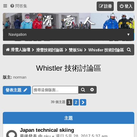
問答集
註冊
登入
Navigation
▼
搜
滑雪人論壇
滑雪技術討論區
雙板Ski
Whistler 技術討論區
尋
Whistler 技術討論區
版主:
norman
搜尋
進階搜尋
發表主題
1
2
下一頁
39 個主題
主題
Japan technical skiing
最後發表 由
pku
«
週日 5月 28, 2017 5:37 am