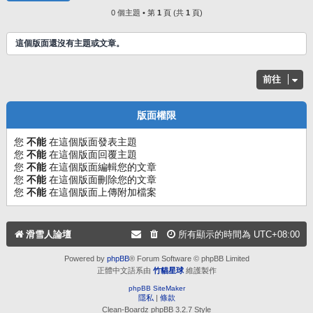
0 個主題 • 第
1
頁 (共
1
頁)
這個版面還沒有主題或文章。
前往
版面權限
您
不能
在這個版面發表主題
您
不能
在這個版面回覆主題
您
不能
在這個版面編輯您的文章
您
不能
在這個版面刪除您的文章
您
不能
在這個版面上傳附加檔案
滑雪人論壇
所有顯示的時間為
UTC+08:00
Powered by
phpBB
® Forum Software © phpBB Limited
正體中文語系由
竹貓星球
維護製作
phpBB SiteMaker
隱私
|
條款
Clean-Boardz phpBB 3.2.7 Style