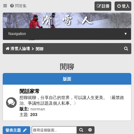
問答集
註冊
登入
Navigation
▼
搜
滑雪人論壇
閒聊
尋
閒聊
版面
閒話家常
想聊就聊，分享自己的世界，可以讓人生更美。〈嚴禁政
治、爭議性話題及個人私事。〉
版主:
norman
主題:
203
搜尋
進階搜尋
發表主題