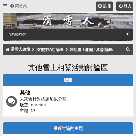
問答集
註冊
登入
Navigation
▼
搜
滑雪人論壇
滑雪技術討論區
其他雪上相關活動討論區
尋
其他雪上相關活動討論區
版面
其他
未來會針對標題加以分類。
版主:
norman
主題:
17
最近討論的主題