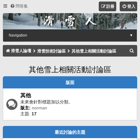
問答集
註冊
登入
Navigation
▼
搜
滑雪人論壇
滑雪技術討論區
其他雪上相關活動討論區
尋
其他雪上相關活動討論區
版面
其他
未來會針對標題加以分類。
版主:
norman
主題:
17
最近討論的主題