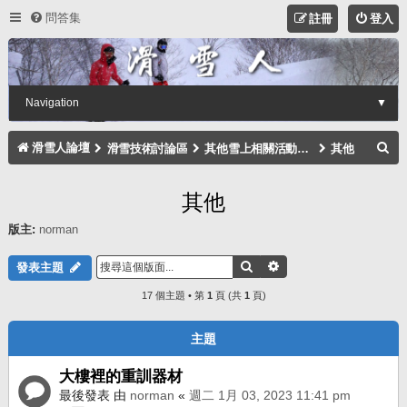
問答集
註冊
登入
Navigation
▼
搜
滑雪人論壇
滑雪技術討論區
其他雪上相關活動討論區
其他
尋
其他
版主:
norman
搜尋
進階搜尋
發表主題
17 個主題 • 第
1
頁 (共
1
頁)
主題
大樓裡的重訓器材
最後發表 由
norman
«
週二 1月 03, 2023 11:41 pm