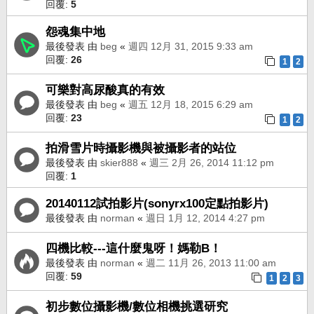
回覆:
5
怨魂集中地
最後發表 由
beg
«
週四 12月 31, 2015 9:33 am
回覆:
26
1
2
可樂對高尿酸真的有效
最後發表 由
beg
«
週五 12月 18, 2015 6:29 am
回覆:
23
1
2
拍滑雪片時攝影機與被攝影者的站位
最後發表 由
skier888
«
週三 2月 26, 2014 11:12 pm
回覆:
1
20140112試拍影片(sonyrx100定點拍影片)
最後發表 由
norman
«
週日 1月 12, 2014 4:27 pm
四機比較---這什麼鬼呀！媽勒B！
最後發表 由
norman
«
週二 11月 26, 2013 11:00 am
回覆:
59
1
2
3
初步數位攝影機/數位相機挑選研究