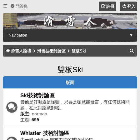
問答集
註冊
登入
Navigation
▼
搜
滑雪人論壇
滑雪技術討論區
雙板Ski
尋
雙板Ski
版面
Ski技術討論區
管他是好咖還是怪咖，只要是咖就能發言，有任何技術問
題，在此討論就對啦。
版主:
norman
主題:
599
Whistler 技術討論區
由一群 whiltler 朋友主持的技術討論區