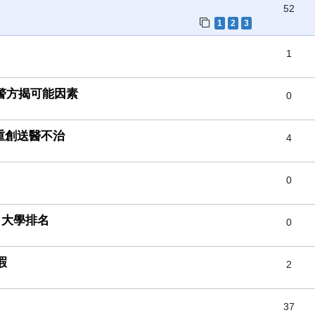
52
1
2
3
1
日警方揭可能因素
0
重創送醫不治
4
0
名大學排名
0
瑕
2
37