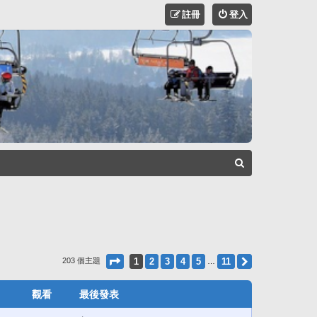
註冊
登入
搜
尋
第
1
頁 (共
11
頁)
1
2
3
4
5
11
下一頁
203 個主題
…
觀看
最後發表