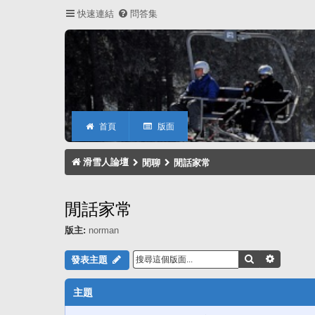
快速連結
問答集
首頁
版面
滑雪人論壇
閒聊
閒話家常
閒話家常
版主:
norman
搜尋
進階搜尋
發表主題
主題