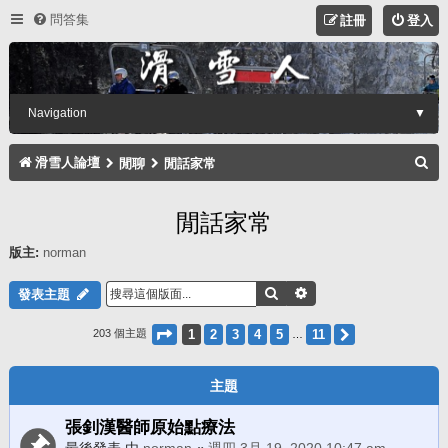
問答集
註冊
登入
Navigation
▼
搜
滑雪人論壇
閒聊
閒話家常
尋
閒話家常
版主:
norman
搜尋
進階搜尋
發表主題
第
1
頁 (共
11
頁)
1
2
3
4
5
11
下一頁
203 個主題
…
主題
張釗漢醫師原始點療法
最後發表 由
norman
«
週四 3月 19, 2020 10:47 am