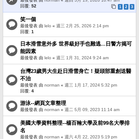
回覆:
52
1
2
3
笑一個
最後發表 由
lelo
«
週三 2月 25, 2026 2:14 pm
回覆:
1
日本滑雪意外多 世界級好手也難逃...日警方揭可
能因素
最後發表 由
lelo
«
週三 1月 31, 2024 9:24 am
台灣23歲男大生赴日滑雪身亡！疑頭部重創送醫
不治
最後發表 由
norman
«
週三 1月 17, 2024 5:32 pm
回覆:
4
游泳--網頁文章整理
最後發表 由
norman
«
週二 5月 09, 2023 11:14 am
美國大學資料整理--楊百翰大學及前99名大學排
名
最後發表 由
norman
«
週六 4月 22, 2023 5:19 pm