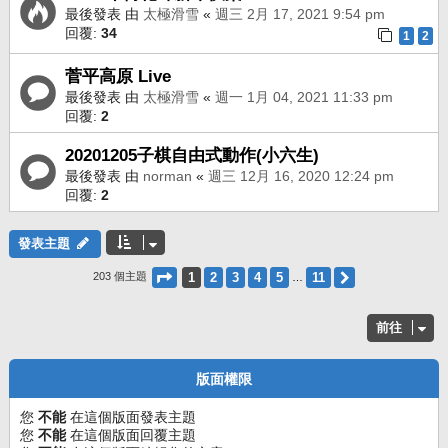
最後發表 由
太極滑雪
«
週三 2月 17, 2021 9:54 pm
回覆:
34
1
2
菅平高原 Live
最後發表 由
太極滑雪
«
週一 1月 04, 2021 11:33 pm
回覆:
2
20201205子棋自由式動作(小六生)
最後發表 由
norman
«
週三 12月 16, 2020 12:24 pm
回覆:
2
發表主題
第
1
頁 (共
11
頁)
1
2
3
4
5
11
下一頁
203 個主題
…
前往
版面權限
您
不能
在這個版面發表主題
您
不能
在這個版面回覆主題