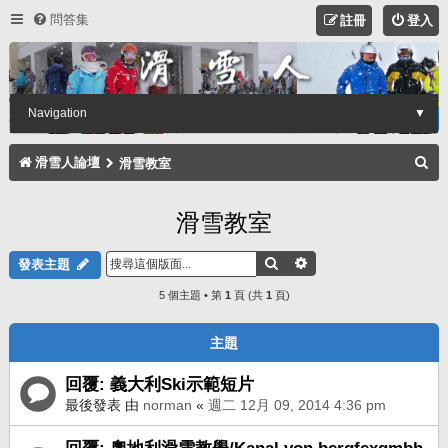
問答集
註冊
登入
Navigation
▼
搜
滑雪人論壇
滑雪教室
尋
滑雪教室
搜尋
進階搜尋
發表主題
5 個主題 • 第
1
頁 (共
1
頁)
主題
回覆: 義大利Ski示範短片
最後發表 由
norman
«
週二 12月 09, 2014 4:36 pm