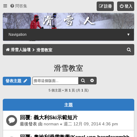
問答集
註冊
登入
Navigation
▼
搜
滑雪人論壇
滑雪教室
尋
滑雪教室
搜尋
進階搜尋
發表主題
5 個主題 • 第
1
頁 (共
1
頁)
主題
回覆: 義大利Ski示範短片
最後發表 由
norman
«
週二 12月 09, 2014 4:36 pm