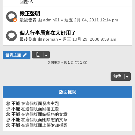
回覆:
6
嚴正聲明
最後發表 由
admin01
«
週五 2月 04, 2011 12:14 pm
個人行事曆實在太好用了
最後發表 由
norman
«
週三 10月 29, 2008 9:39 am
發表主題
3 個主題 • 第
1
頁 (共
1
頁)
前往
版面權限
您
不能
在這個版面發表主題
您
不能
在這個版面回覆主題
您
不能
在這個版面編輯您的文章
您
不能
在這個版面刪除您的文章
您
不能
在這個版面上傳附加檔案