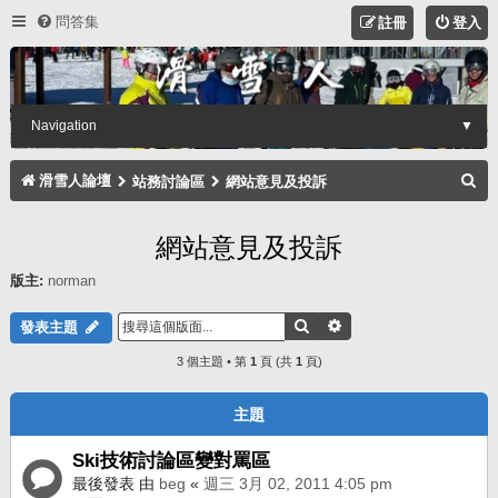
問答集
註冊
登入
Navigation
▼
搜
滑雪人論壇
站務討論區
網站意見及投訴
尋
網站意見及投訴
版主:
norman
搜尋
進階搜尋
發表主題
3 個主題 • 第
1
頁 (共
1
頁)
主題
Ski技術討論區變對罵區
最後發表 由
beg
«
週三 3月 02, 2011 4:05 pm