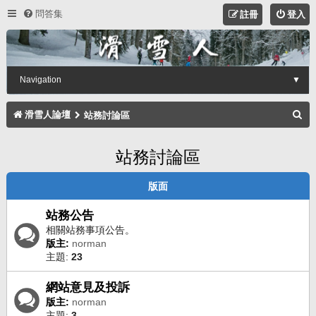
問答集
註冊
登入
Navigation
▼
搜
滑雪人論壇
站務討論區
尋
站務討論區
版面
站務公告
相關站務事項公告。
版主:
norman
主題:
23
網站意見及投訴
版主:
norman
主題:
3