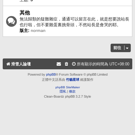
其他
無法歸類的疑難雜症，通通可以留言在此，就是想要譙站長
也行啦，但不要雞蛋裏挑骨頭，不然站長是會哭的耶。
版主:
norman
前往
滑雪人論壇
所有顯示的時間為
UTC+08:00
Powered by
phpBB
® Forum Software © phpBB Limited
正體中文語系由
竹貓星球
維護製作
phpBB SiteMaker
隱私
|
條款
Clean-Boardz phpBB 3.2.7 Style