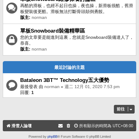
再酷的滑板，也經不起日也操，夜也操，新滑板很酷，舊滑
板變裝後更酷。滑板無法打斷骨頭顛倒勇餒。
版主:
norman
單板Snowboard裝備精華區
您的文章要是能進到這裏，您就是Snowboard裝備達人了，
恭喜。
版主:
norman
最近討論的主題
Bataleon 3BT™ Technology五大優勢
最後發表 由
norman
«
週二 12月 01, 2020 7:53 pm
回覆:
1
前往
滑雪人論壇
所有顯示的時間為
UTC+08:00
Powered by
phpBB
® Forum Software © phpBB Limited