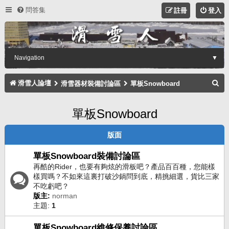
問答集
註冊
登入
Navigation
▼
搜
滑雪人論壇
滑雪器材裝備討論區
單板Snowboard
尋
單板Snowboard
版面
單板Snowboard裝備討論區
再酷的Rider，也要有夠炫的滑板吧？產品百百種，您能樣
樣買嗎？不如來這裏打破沙鍋問到底，精挑細選，貨比三家
不吃虧吧？
版主:
norman
主題:
1
單板Snowboard維修保養討論區