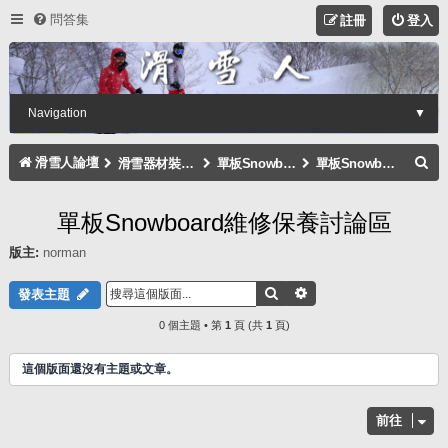
問答集
註冊
登入
Navigation
▼
搜
滑雪人論壇
滑雪器材裝備討論區
單板Snowboard
單板Snowboard維修保養討論區
尋
單板Snowboard維修保養討論區
版主:
norman
搜尋
進階搜尋
發表主題
0 個主題 • 第
1
頁 (共
1
頁)
這個版面還沒有主題或文章。
前往