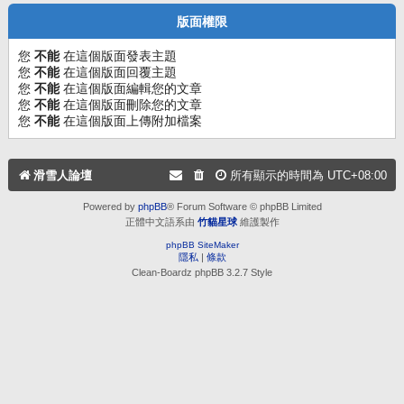
版面權限
您
不能
在這個版面發表主題
您
不能
在這個版面回覆主題
您
不能
在這個版面編輯您的文章
您
不能
在這個版面刪除您的文章
您
不能
在這個版面上傳附加檔案
滑雪人論壇
所有顯示的時間為
UTC+08:00
Powered by
phpBB
® Forum Software © phpBB Limited
正體中文語系由
竹貓星球
維護製作
phpBB SiteMaker
隱私
|
條款
Clean-Boardz phpBB 3.2.7 Style