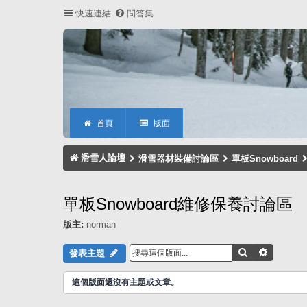
快速連結
問答集
首頁
版面
滑雪人論壇
滑雪器材裝備討論區
單板Snowboard
單板Snowboard維修保養討論區
版主:
norman
搜尋
進階搜尋
發表主題
這個版面還沒有主題或文章。