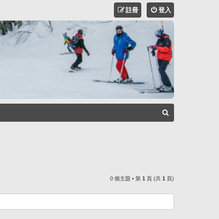
註冊
登入
搜
尋
0 個主題 • 第
1
頁 (共
1
頁)