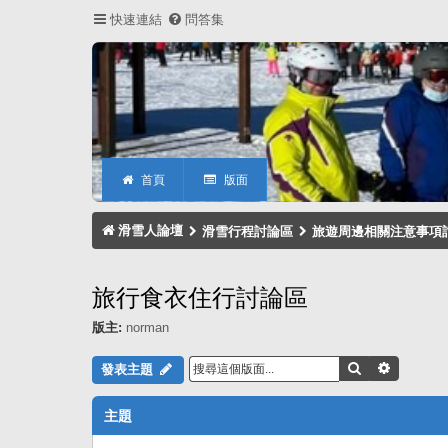
快速連結
問答集
首頁
版面
滑雪人論壇
滑雪行程討論區
旅遊周邊相關注意事項
旅行食衣住行討論區
版主:
norman
搜尋
進階搜尋
發表主題
主題