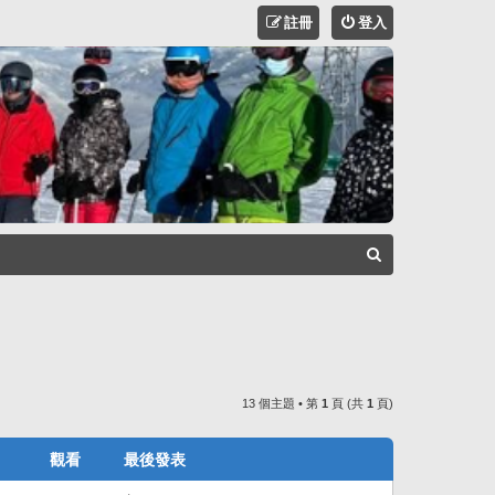
註冊
登入
搜
尋
13 個主題 • 第
1
頁 (共
1
頁)
觀看
最後發表