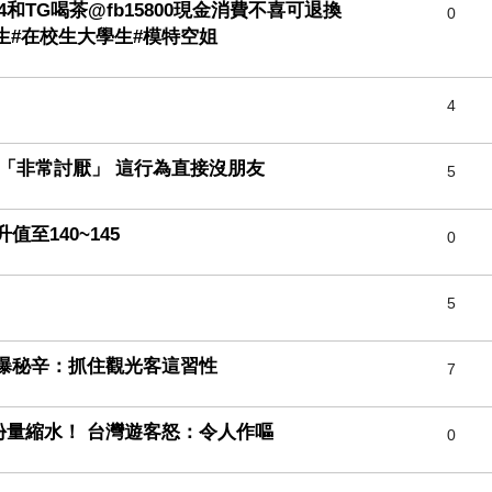
f44和TG喝茶@fb15800現金消費不喜可退換
0
高中生#在校生大學生#模特空姐
4
「非常討厭」 這行為直接沒朋友
5
至140~145
0
5
曝秘辛：抓住觀光客這習性
7
量縮水！ 台灣遊客怒：令人作嘔
0