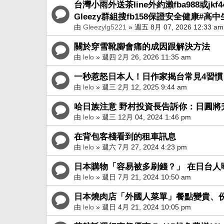
台灣小雨外送茶line外約瀨fba988或jk
Gleezy群組搜fb158保證安全健康#
由
Gleezylg5221
» 週五 8月 07, 2026 12:33 am
關於穿雪靴腳會痛的成因跟解決方法
由
lelo
» 週四 2月 26, 2026 11:35 am
一秒惹怒日本人！日作家揭台常見4習慣
由
lelo
» 週三 2月 12, 2025 9:44 am
哈日族注意 野村投資長告訴你：日圓將升值
由
lelo
» 週三 12月 04, 2024 1:46 pm
在背包客棧看到的租車訊息
由
lelo
» 週六 7月 27, 2024 4:23 pm
日本購物「容易被多刷錢？」 在日台人
由
lelo
» 週日 7月 21, 2024 10:50 am
日本燒肉店「外國人菜單」餐點變貴、份
由
lelo
» 週日 4月 21, 2024 10:05 pm