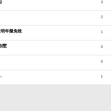
g
3
2
妝明年擬免稅
1
都別墅
0
0
.
1