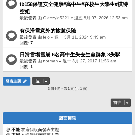
fb158保證安全健康#高中生#在校生大學生#模特
空姐
最後發表 由
Gleezylg5221
«
週五 8月 07, 2026 12:53 am
有保滑雪意外的旅遊保險
最後發表 由
lelo
«
週一 3月 11, 2024 9:49 am
回覆:
7
日滑雪場雪崩 6名高中生失去生命跡象 3失聯
最後發表 由
norman
«
週一 3月 27, 2017 11:56 am
回覆:
1
發表主題
3 個主題 • 第
1
頁 (共
1
頁)
前往
版面權限
您
不能
在這個版面發表主題
您
不能
在這個版面回覆主題