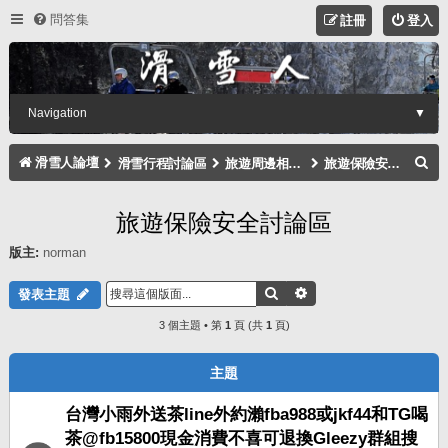
問答集
註冊
登入
Navigation
▼
搜
滑雪人論壇
滑雪行程討論區
旅遊周邊相關注意事項討論區
旅遊保險安全討論區
尋
旅遊保險安全討論區
版主:
norman
搜尋
進階搜尋
發表主題
3 個主題 • 第
1
頁 (共
1
頁)
主題
台灣小雨外送茶line外約瀨fba988或jkf44和TG喝
茶@fb15800現金消費不喜可退換Gleezy群組搜