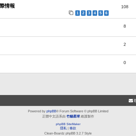
實際情報
108
1
2
3
4
5
6
8
！
2
0
Powered by
phpBB
® Forum Software © phpBB Limited
正體中文語系由
竹貓星球
維護製作
phpBB SiteMaker
隱私
|
條款
Clean-Boardz phpBB 3.2.7 Style