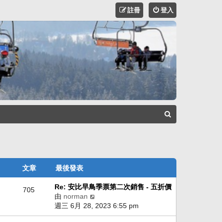
註冊
登入
搜
尋
文章
最後發表
Re: 安比早鳥季票第二次銷售 - 五折價
705
由
norman
檢
週三 6月 28, 2023 6:55 pm
視
最